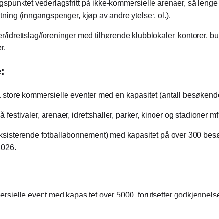
gspunktet vederlagsfritt på ikke-kommersielle arenaer, så lenge 
etning (inngangspenger, kjøp av andre ytelser, ol.).
idrettslag/foreninger med tilhørende klubblokaler, kontorer, but
r.
e:
 fra store kommersielle eventer med en kapasitet (antall besøken
festivaler, arenaer, idrettshaller, parker, kinoer og stadioner mf
 eksisterende fotballabonnement) med kapasitet på over 300 bes
 2026.
ersielle event med kapasitet over 5000, forutsetter godkjennelse 