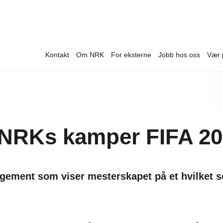
Kontakt
Om NRK
For eksterne
Jobb hos oss
Vær 
v NRKs kamper FIFA 2
angement som viser mesterskapet på et hvilket s