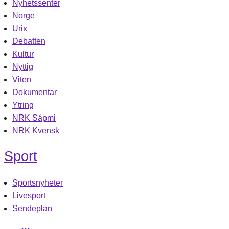
Nyhetssenter
Norge
Urix
Debatten
Kultur
Nyttig
Viten
Dokumentar
Ytring
NRK Sápmi
NRK Kvensk
Sport
Sportsnyheter
Livesport
Sendeplan