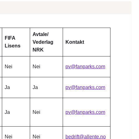
Avtale/
FIFA
Vederlag
Kontakt
Lisens
NRK
Nei
Nei
pv@fanparks.com
Ja
Ja
pv@fanparks.com
Ja
Nei
pv@fanparks.com
Nei
Nei
bedrift@allente.no