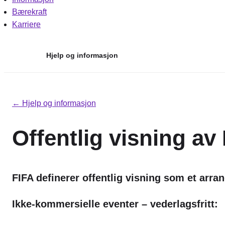
Bærekraft
Karriere
Hjelp og informasjon
Hopp
til
← Hjelp og informasjon
innhold
Offentlig visning a
FIFA definerer offentlig visning som et arr
Ikke-kommersielle eventer – vederlagsfritt: