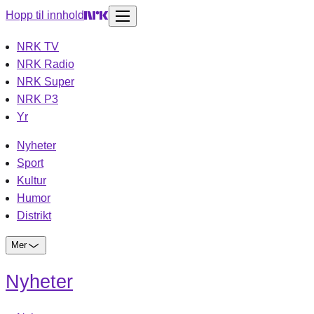
Hopp til innhold
NRK TV
NRK Radio
NRK Super
NRK P3
Yr
Nyheter
Sport
Kultur
Humor
Distrikt
Mer
Nyheter