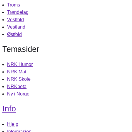
Troms
Trøndelag
Vestfold
Vestland
Østfold
Temasider
NRK Humor
NRK Mat
NRK Skole
NRKbeta
Ny i Norge
Info
Hjelp
Informasjon