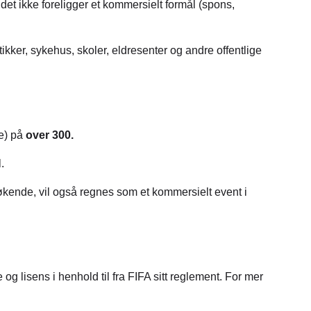
det ikke foreligger et kommersielt formål (spons,
ikker, sykehus, skoler, eldresenter og andre offentlige
de) på
over 300.
l.
økende, vil også regnes som et kommersielt event i
og lisens i henhold til fra FIFA sitt reglement. For mer