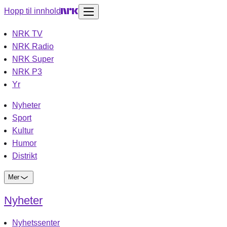
Hopp til innhold
NRK TV
NRK Radio
NRK Super
NRK P3
Yr
Nyheter
Sport
Kultur
Humor
Distrikt
Mer
Nyheter
Nyhetssenter