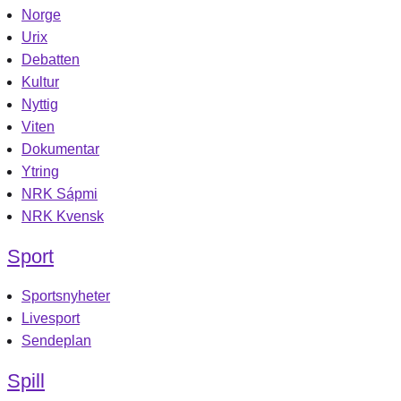
Norge
Urix
Debatten
Kultur
Nyttig
Viten
Dokumentar
Ytring
NRK Sápmi
NRK Kvensk
Sport
Sportsnyheter
Livesport
Sendeplan
Spill