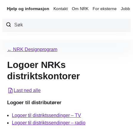
Hjelp og informasjon
Kontakt
Om NRK
For eksterne
Jobb 
Hopp
til
← NRK Designprogram
innhold
Logoer NRKs
distriktskontorer
Last ned alle
Logoer til distributører
Logoer til distriktssendinger – TV
Logoer til distriktssendinger – radio