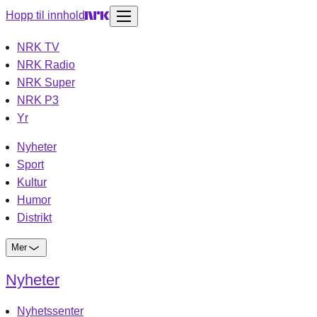
Hopp til innhold
NRK TV
NRK Radio
NRK Super
NRK P3
Yr
Nyheter
Sport
Kultur
Humor
Distrikt
Mer
Nyheter
Nyhetssenter