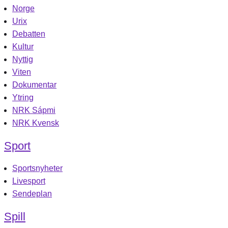
Norge
Urix
Debatten
Kultur
Nyttig
Viten
Dokumentar
Ytring
NRK Sápmi
NRK Kvensk
Sport
Sportsnyheter
Livesport
Sendeplan
Spill