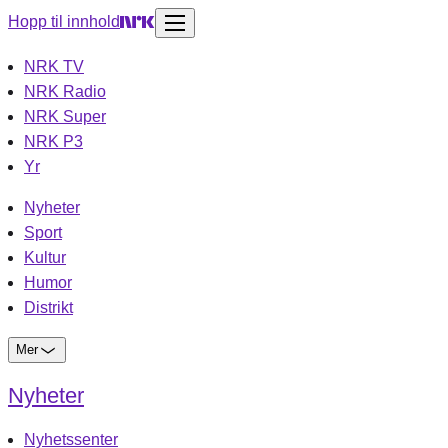
Hopp til innhold
NRK TV
NRK Radio
NRK Super
NRK P3
Yr
Nyheter
Sport
Kultur
Humor
Distrikt
Mer
Nyheter
Nyhetssenter