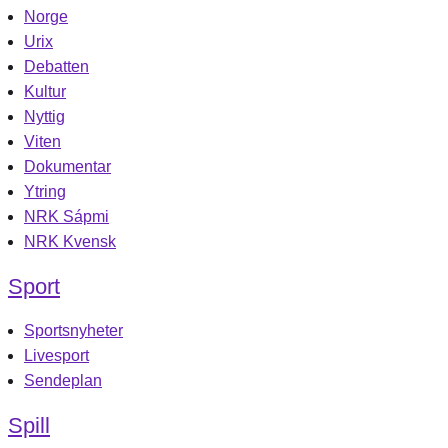
Norge
Urix
Debatten
Kultur
Nyttig
Viten
Dokumentar
Ytring
NRK Sápmi
NRK Kvensk
Sport
Sportsnyheter
Livesport
Sendeplan
Spill