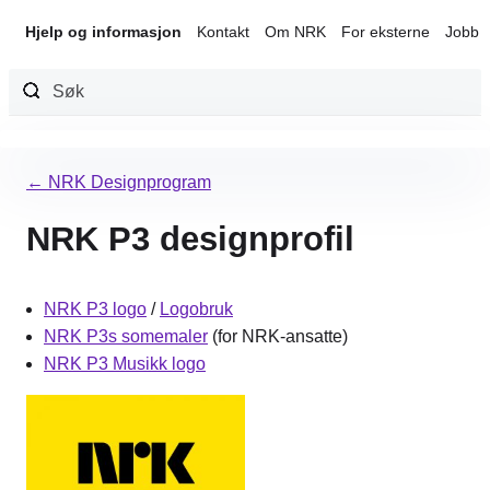
Hjelp og informasjon
Kontakt
Om NRK
For eksterne
Jobb 
Hopp
til
← NRK Designprogram
innhold
NRK P3 designprofil
NRK P3 logo
/
Logobruk
NRK P3s somemaler
(for NRK-ansatte)
NRK P3 Musikk logo