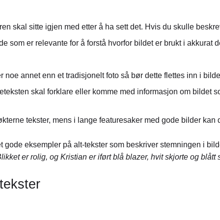
ren skal sitte igjen med etter å ha sett det. Hvis du skulle beskr
n de som er relevante for å forstå hvorfor bildet er brukt i akk
ler noe annet enn et tradisjonelt foto så bør dette flettes inn i bil
ldeteksten skal forklare eller komme med informasjon om bildet so
økterne tekster, mens i lange featuresaker med gode bilder kan
t gode eksempler på alt-tekster som beskriver stemningen i bild
kket er rolig, og Kristian er iført blå blazer, hvit skjorte og blått 
tekster