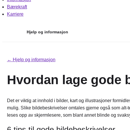
Bærekraft
Karriere
Hjelp og informasjon
Hopp
til
← Hjelp og informasjon
innhold
Hvordan lage gode b
Det er viktig at innhold i bilder, kart og illustrasjoner formi
mulig. Slike bildebeskrivelser omtales gjerne også som alt-tek
leses opp av skjermlesere, som blant annet blinde og svaksy
6 tips til gode bildebeskrivelser