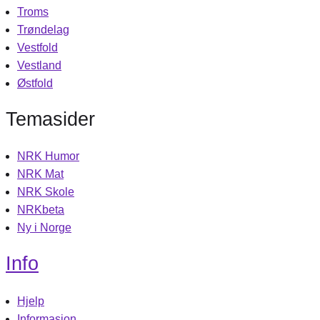
Troms
Trøndelag
Vestfold
Vestland
Østfold
Temasider
NRK Humor
NRK Mat
NRK Skole
NRKbeta
Ny i Norge
Info
Hjelp
Informasjon