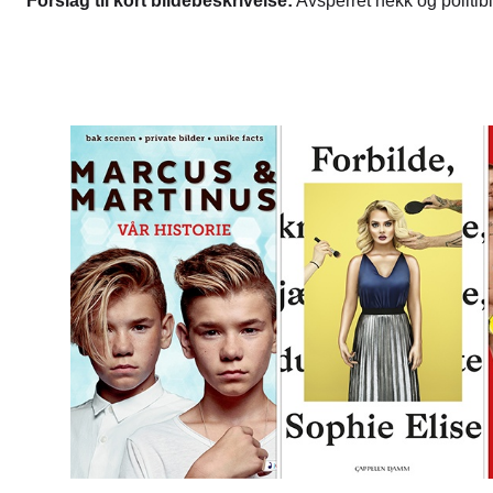
Forslag til kort bildebeskrivelse:
Avsperret hekk og politibi