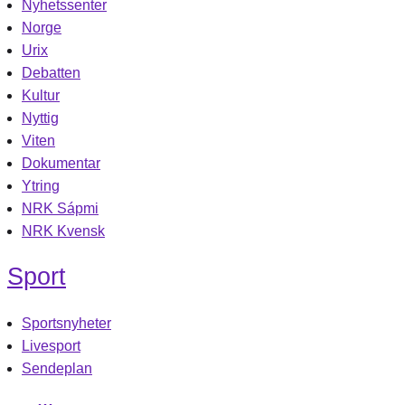
Nyhetssenter
Norge
Urix
Debatten
Kultur
Nyttig
Viten
Dokumentar
Ytring
NRK Sápmi
NRK Kvensk
Sport
Sportsnyheter
Livesport
Sendeplan