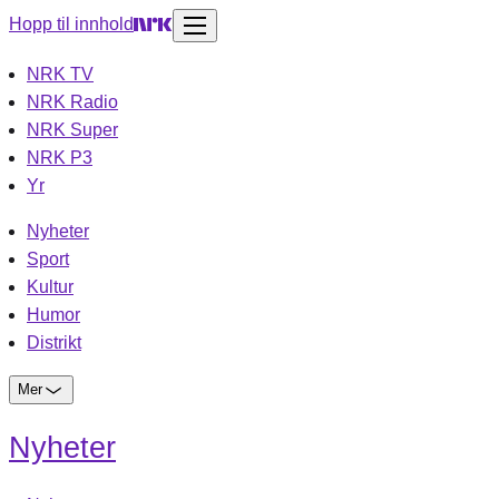
Hopp til innhold
NRK TV
NRK Radio
NRK Super
NRK P3
Yr
Nyheter
Sport
Kultur
Humor
Distrikt
Mer
Nyheter