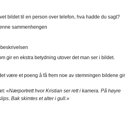
evet bildet til en person over telefon, hva hadde du sagt?
urat denne sammenhengen
debeskrivelsen
m gir en ekstra betydning utover det man ser i bildet.
 det være et poeng å få frem noe av stemningen bildene gir
et: «
Nærportrett hvor Kristian ser rett i kamera. På høyre
slips. Bak skimtes et alter i gull.
»