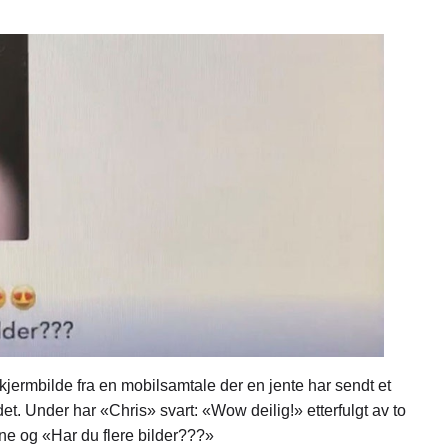
kjermbilde fra en mobilsamtale der en jente har sendt et
det. Under har «Chris» svart: «Wow deilig!» etterfulgt av to
ne og «Har du flere bilder???»