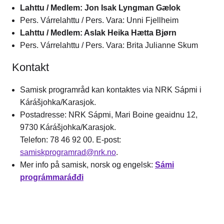
Lahttu / Medlem: Jon Isak Lyngman Gælok
Pers. Várrelahttu / Pers. Vara: Unni Fjellheim
Lahttu / Medlem: Aslak Heika Hætta Bjørn
Pers. Várrelahttu / Pers. Vara: Brita Julianne Skum
Kontakt
Samisk programråd kan kontaktes via NRK Sápmi i
Kárášjohka/Karasjok.
Postadresse: NRK Sápmi, Mari Boine geaidnu 12,
9730 Kárášjohka/Karasjok.
Telefon: 78 46 92 00. E-post:
samiskprogramrad@nrk.no
.
Mer info på samisk, norsk og engelsk:
Sámi
prográmmaráđđi