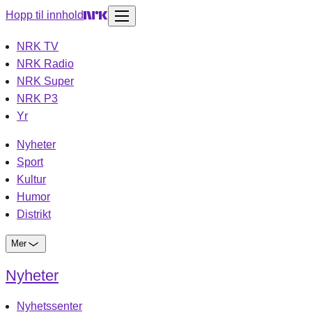
Hopp til innhold
NRK TV
NRK Radio
NRK Super
NRK P3
Yr
Nyheter
Sport
Kultur
Humor
Distrikt
Mer
Nyheter
Nyhetssenter