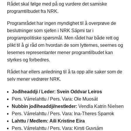
Rådet skal følge med på og vurdere det samiske
programtilbudet fra NRK.
Programrådet har ingen myndighet til å overprøve de
beslutninger som sjefen i NRK Sápmi tar i
programpolitiske spørsmål. Men rådet har både rett og
plikt til å gi råd om hvordan de som lytternes, seernes og
lesernes representanter mener programtilbudet kan
styrkes og forbedres.
Rådet har ellers anledning til å ta opp alle saker som de
selv mener vedrører NRK.
Jođiheaddji / Leder: Svein Oddvar Leiros
Pers. Várrelahttu / Pers. Vara: Ole Muosát
Nubbin jođiheaddji/nestleder:
Vendla Katrin Nielsen
Pers. Várrelahttu / Pers. Vara: Ina-Theres Sparrok
Lahttu / Medlem:
Aili Kristine Eira
Pers. Várrelahttu / Pers. Vara: Kirsti Guvsám