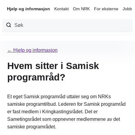
Hjelp og informasjon
Kontakt
Om NRK
For eksterne
Jobb 
Hopp
til
← Hjelp og informasjon
innhold
Hvem sitter i Samisk
programråd?
Et eget Samisk programråd uttaler seg om NRKs
samiske programtilbud. Lederen for Samisk programråd
er fast medlem i Kringkastingsrådet. Det er
Sametingsrådet som oppnevner medlemmene av det
samiske programrådet.