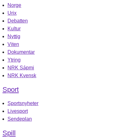
Norge
Urix
Debatten
Kultur
Nyttig
Viten
Dokumentar
Ytring
NRK Sápmi
NRK Kvensk
Sport
Sportsnyheter
Livesport
Sendeplan
Spill