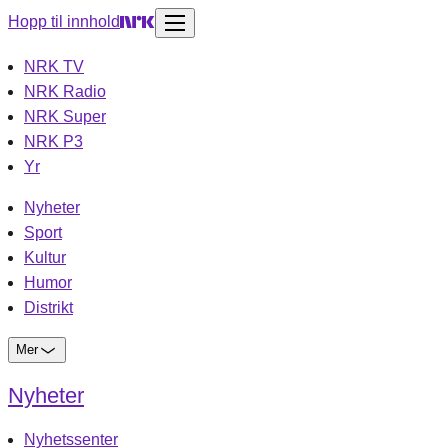
Hopp til innhold
NRK TV
NRK Radio
NRK Super
NRK P3
Yr
Nyheter
Sport
Kultur
Humor
Distrikt
Mer
Nyheter
Nyhetssenter