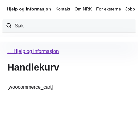
Hjelp og informasjon
Kontakt
Om NRK
For eksterne
Jobb 
Hopp
til
← Hjelp og informasjon
innhold
Handlekurv
[woocommerce_cart]