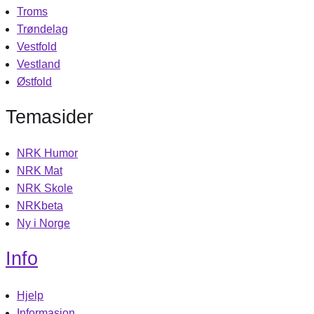
Troms
Trøndelag
Vestfold
Vestland
Østfold
Temasider
NRK Humor
NRK Mat
NRK Skole
NRKbeta
Ny i Norge
Info
Hjelp
Informasjon