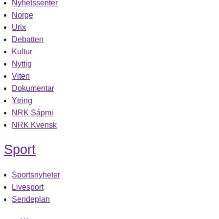
Nyhetssenter
Norge
Urix
Debatten
Kultur
Nyttig
Viten
Dokumentar
Ytring
NRK Sápmi
NRK Kvensk
Sport
Sportsnyheter
Livesport
Sendeplan