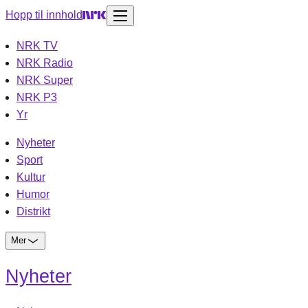
Hopp til innhold
NRK TV
NRK Radio
NRK Super
NRK P3
Yr
Nyheter
Sport
Kultur
Humor
Distrikt
Mer
Nyheter