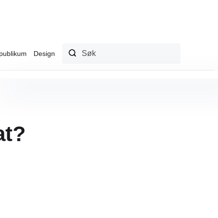
publikum
Design
at?