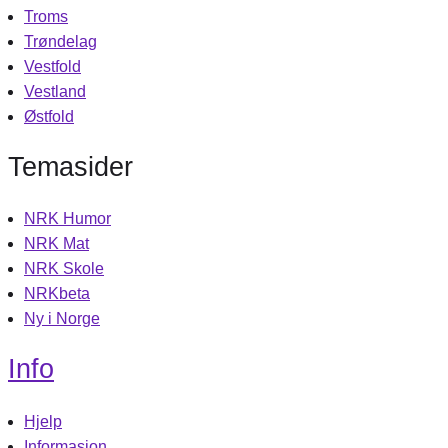
Troms
Trøndelag
Vestfold
Vestland
Østfold
Temasider
NRK Humor
NRK Mat
NRK Skole
NRKbeta
Ny i Norge
Info
Hjelp
Informasjon