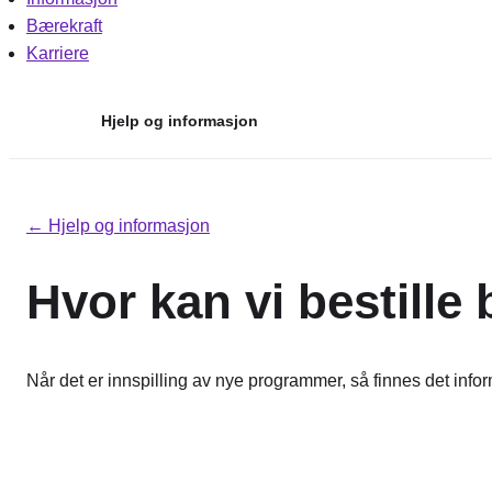
Bærekraft
Karriere
Hjelp og informasjon
Hopp
til
← Hjelp og informasjon
innhold
Hvor kan vi bestille b
Når det er innspilling av nye programmer, så finnes det info