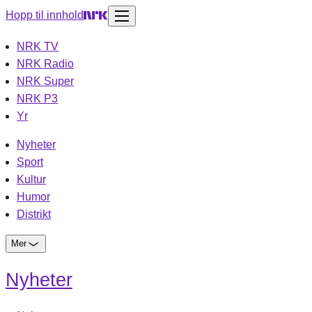
Hopp til innhold
NRK TV
NRK Radio
NRK Super
NRK P3
Yr
Nyheter
Sport
Kultur
Humor
Distrikt
Mer
Nyheter