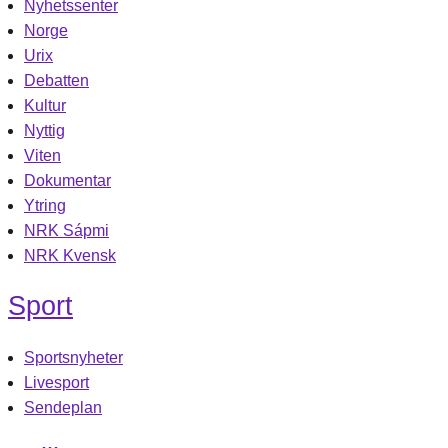
Nyhetssenter
Norge
Urix
Debatten
Kultur
Nyttig
Viten
Dokumentar
Ytring
NRK Sápmi
NRK Kvensk
Sport
Sportsnyheter
Livesport
Sendeplan