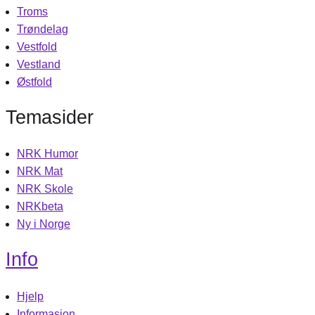
Troms
Trøndelag
Vestfold
Vestland
Østfold
Temasider
NRK Humor
NRK Mat
NRK Skole
NRKbeta
Ny i Norge
Info
Hjelp
Informasjon