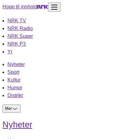
Hopp til innhold
NRK TV
NRK Radio
NRK Super
NRK P3
Yr
Nyheter
Sport
Kultur
Humor
Distrikt
Mer
Nyheter