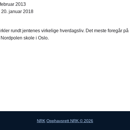
. februar 2013
t 20. januar 2018
irkler rundt jentenes virkelige hverdagsliv. Det meste foregår p
å Nordpolen skole i Oslo.
NRK
Opphavsrett NRK © 2026