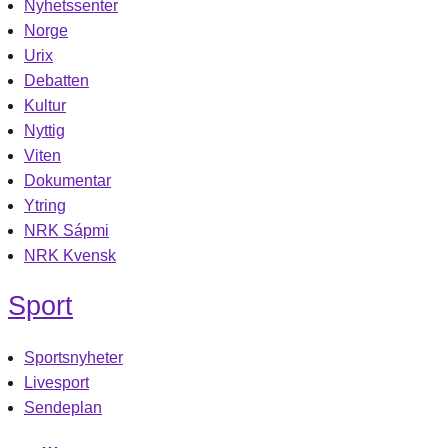
Nyhetssenter
Norge
Urix
Debatten
Kultur
Nyttig
Viten
Dokumentar
Ytring
NRK Sápmi
NRK Kvensk
Sport
Sportsnyheter
Livesport
Sendeplan