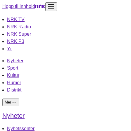
Hopp til innhold
NRK TV
NRK Radio
NRK Super
NRK P3
Yr
Nyheter
Sport
Kultur
Humor
Distrikt
Mer
Nyheter
Nyhetssenter