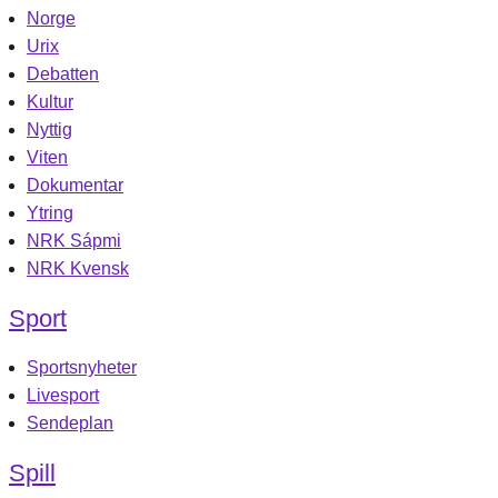
Norge
Urix
Debatten
Kultur
Nyttig
Viten
Dokumentar
Ytring
NRK Sápmi
NRK Kvensk
Sport
Sportsnyheter
Livesport
Sendeplan
Spill