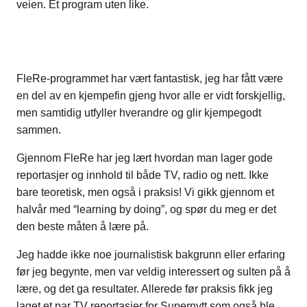
veien. Et program uten like.
FleRe-programmet har vært fantastisk, jeg har fått være
en del av en kjempefin gjeng hvor alle er vidt forskjellig,
men samtidig utfyller hverandre og glir kjempegodt
sammen.
Gjennom FleRe har jeg lært hvordan man lager gode
reportasjer og innhold til både TV, radio og nett. Ikke
bare teoretisk, men også i praksis! Vi gikk gjennom et
halvår med “learning by doing”, og spør du meg er det
den beste måten å lære på.
Jeg hadde ikke noe journalistisk bakgrunn eller erfaring
før jeg begynte, men var veldig interessert og sulten på å
lære, og det ga resultater. Allerede før praksis fikk jeg
laget et par TV reportasjer for Supernytt som også ble