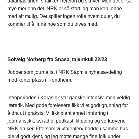
datamaskinen, snakker i telefon og skriver. Men det er så
mye mer enn det. NRK er så stort, og man kan jobbe
med alt mulig. Det spiller ingen rolle hvem du er, du
kommer til å finne noe som du trives med.
Solveig Norberg fra Snåsa, talentkull 22/23
Jobber som journalist i NRK Sápmis nyhetsavdeling
med kontorplass i Trondheim.
Introperioden i Karasjok var ganske intensiv, men veldig
lærerik. Med gode forelesere fikk vi et godt grunnlag for
å dra ut i praksis. Vi fikk blant annet innføring i
journalistikk, tv, radio, podkast, klipping og verktøyene
NRK bruker. Ettersom vi «talenter» bodde i samme hus
ble vi godt kjent, og jeg møtte mange fine folk under