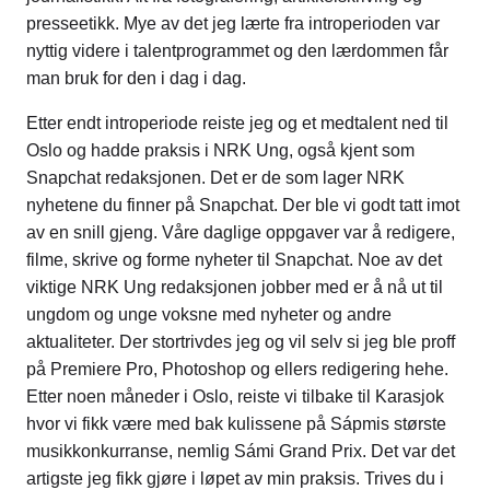
presseetikk. Mye av det jeg lærte fra introperioden var
nyttig videre i talentprogrammet og den lærdommen får
man bruk for den i dag i dag.
Etter endt introperiode reiste jeg og et medtalent ned til
Oslo og hadde praksis i NRK Ung, også kjent som
Snapchat redaksjonen. Det er de som lager NRK
nyhetene du finner på Snapchat. Der ble vi godt tatt imot
av en snill gjeng. Våre daglige oppgaver var å redigere,
filme, skrive og forme nyheter til Snapchat. Noe av det
viktige NRK Ung redaksjonen jobber med er å nå ut til
ungdom og unge voksne med nyheter og andre
aktualiteter. Der stortrivdes jeg og vil selv si jeg ble proff
på Premiere Pro, Photoshop og ellers redigering hehe.
Etter noen måneder i Oslo, reiste vi tilbake til Karasjok
hvor vi fikk være med bak kulissene på Sápmis største
musikkonkurranse, nemlig Sámi Grand Prix. Det var det
artigste jeg fikk gjøre i løpet av min praksis. Trives du i