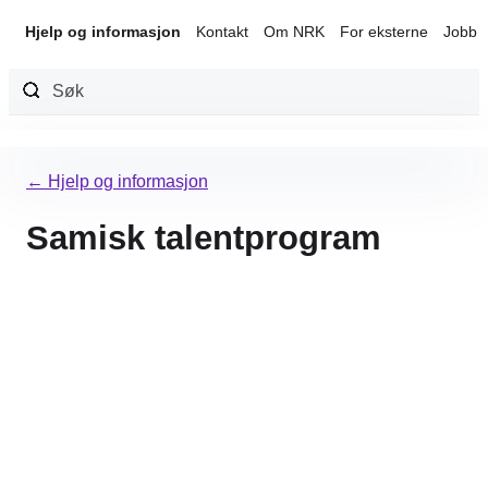
Hjelp og informasjon
Kontakt
Om NRK
For eksterne
Jobb 
Hopp
til
← Hjelp og informasjon
innhold
Samisk talentprogram