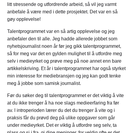
litt stressende og utfordrende arbeid, så vil jeg varmt
anbefale å være med i dette prosjektet. Det var en så
gøy opplevelse!
Talentprogrammet var en så artig opplevelse og jeg
anbefaler den til alle. Jeg hadde allerede jobbet som
nyhetsjournalist noen år før jeg gikk talentprogrammet,
så for meg var det en gylden mulighet til å utfordre meg
selv i medieyrket og prøve meg på noe annet enn bare
artikkelskriving. Et år i talentprogrammet har også styrket
min interesse for mediebransjen og jeg kan godt tenke
meg å jobbe som samisk journalist.
Før du søker deg til talentprogrammet er det viktig å vite
at du ikke trenger å ha noe slags medieerfaring fra før
av. I introperioden lærer du det du trenger å vite og i
praksis får du prøvd deg på ulike oppgaver som går
under medieyrket. Det er viktig å utfordre seg selv, ta
plass og si i fra, gi dine meninger, for veldig ofte er det