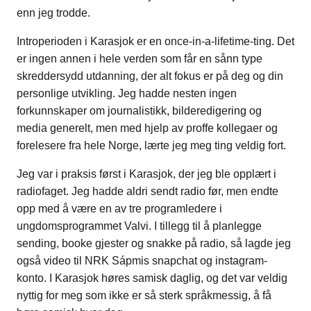
enn jeg trodde.
Introperioden i Karasjok er en once-in-a-lifetime-ting. Det
er ingen annen i hele verden som får en sånn type
skreddersydd utdanning, der alt fokus er på deg og din
personlige utvikling. Jeg hadde nesten ingen
forkunnskaper om journalistikk, bilderedigering og
media generelt, men med hjelp av proffe kollegaer og
forelesere fra hele Norge, lærte jeg meg ting veldig fort.
Jeg var i praksis først i Karasjok, der jeg ble opplært i
radiofaget. Jeg hadde aldri sendt radio før, men endte
opp med å være en av tre programledere i
ungdomsprogrammet Valvi. I tillegg til å planlegge
sending, booke gjester og snakke på radio, så lagde jeg
også video til NRK Sápmis snapchat og instagram-
konto. I Karasjok høres samisk daglig, og det var veldig
nyttig for meg som ikke er så sterk språkmessig, å få