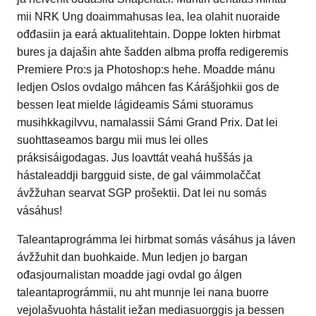
mii NRK Ung doaimmahusas lea, lea olahit nuoraide
ođđasiin ja eará aktualitehtain. Doppe lokten hirbmat
bures ja dajašin ahte šadden albma proffa redigeremis
Premiere Pro:s ja Photoshop:s hehe. Moadde mánu
ledjen Oslos ovdalgo máhcen fas Kárášjohkii gos de
bessen leat mielde lágideamis Sámi stuoramus
musihkkagilvvu, namalassii Sámi Grand Prix. Dat lei
suohttaseamos bargu mii mus lei olles
práksisáigodagas. Jus loavttát veahá huššás ja
hástaleaddji bargguid siste, de gal váimmolaččat
ávžžuhan searvat SGP prošektii. Dat lei nu somás
vásáhus!
Taleantaprográmma lei hirbmat somás vásáhus ja láven
ávžžuhit dan buohkaide. Mun ledjen jo bargan
ođasjournalistan moadde jagi ovdal go álgen
taleantaprográmmii, nu aht munnje lei nana buorre
vejolašvuohta hástalit iežan mediasuorggis ja bessen