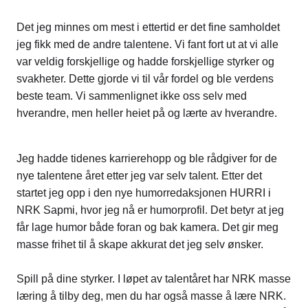
Det jeg minnes om mest i ettertid er det fine samholdet
jeg fikk med de andre talentene. Vi fant fort ut at vi alle
var veldig forskjellige og hadde forskjellige styrker og
svakheter. Dette gjorde vi til vår fordel og ble verdens
beste team. Vi sammenlignet ikke oss selv med
hverandre, men heller heiet på og lærte av hverandre.
Jeg hadde tidenes karrierehopp og ble rådgiver for de
nye talentene året etter jeg var selv talent. Etter det
startet jeg opp i den nye humorredaksjonen HURRI i
NRK Sapmi, hvor jeg nå er humorprofil. Det betyr at jeg
får lage humor både foran og bak kamera. Det gir meg
masse frihet til å skape akkurat det jeg selv ønsker.
Spill på dine styrker. I løpet av talentåret har NRK masse
læring å tilby deg, men du har også masse å lære NRK.