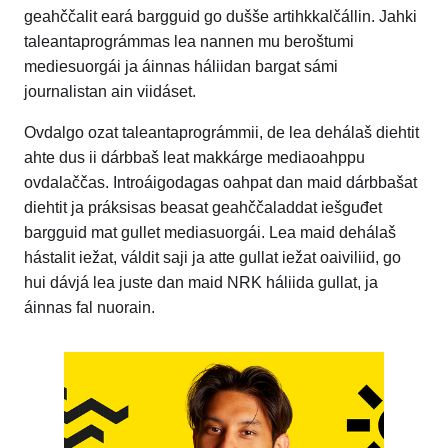
geahččalit eará bargguid go dušše artihkkalčállin. Jahki
taleantaprográmmas lea nannen mu beroštumi
mediesuorgái ja áinnas háliidan bargat sámi
journalistan ain viidáset.
Ovdalgo ozat taleantaprográmmii, de lea dehálaš diehtit
ahte dus ii dárbbaš leat makkárge mediaoahppu
ovdalaččas. Introáigodagas oahpat dan maid dárbbašat
diehtit ja práksisas beasat geahččaladdat iešguđet
bargguid mat gullet mediasuorgái. Lea maid dehálaš
hástalit iežat, váldit saji ja atte gullat iežat oaiviliid, go
hui dávjá lea juste dan maid NRK háliida gullat, ja
áinnas fal nuorain.