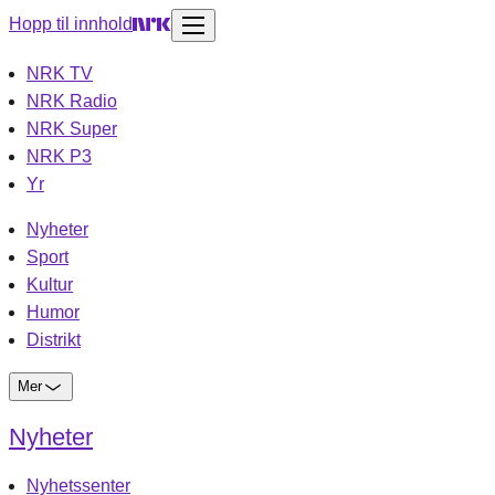
Hopp til innhold
NRK TV
NRK Radio
NRK Super
NRK P3
Yr
Nyheter
Sport
Kultur
Humor
Distrikt
Mer
Nyheter
Nyhetssenter