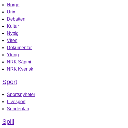
Norge
Urix
Debatten
Kultur
Nyttig
Viten
Dokumentar
Ytring
NRK Sápmi
NRK Kvensk
Sport
Sportsnyheter
Livesport
Sendeplan
Spill