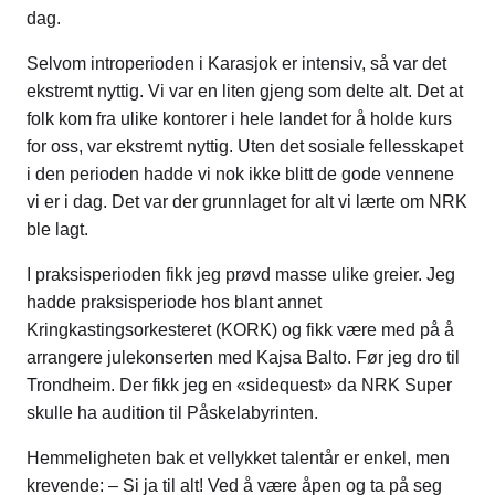
dag.
Selvom introperioden i Karasjok er intensiv, så var det
ekstremt nyttig. Vi var en liten gjeng som delte alt. Det at
folk kom fra ulike kontorer i hele landet for å holde kurs
for oss, var ekstremt nyttig. Uten det sosiale fellesskapet
i den perioden hadde vi nok ikke blitt de gode vennene
vi er i dag. Det var der grunnlaget for alt vi lærte om NRK
ble lagt.
I praksisperioden fikk jeg prøvd masse ulike greier. Jeg
hadde praksisperiode hos blant annet
Kringkastingsorkesteret (KORK) og fikk være med på å
arrangere julekonserten med Kajsa Balto. Før jeg dro til
Trondheim. Der fikk jeg en «sidequest» da NRK Super
skulle ha audition til Påskelabyrinten.
Hemmeligheten bak et vellykket talentår er enkel, men
krevende: – Si ja til alt! Ved å være åpen og ta på seg