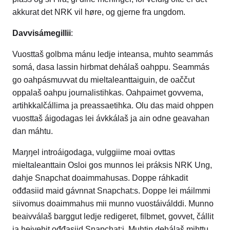
akkurat det NRK vil høre, og gjerne fra ungdom.
Davvisámegillii
:
Vuosttaš golbma mánu ledje inteansa, muhto seammás
somá, dasa lassin hirbmat dehálaš oahppu. Seammás
go oahpásmuvvat du mieltaleanttaiguin, de oaččut
oppalaš oahpu journalistihkas. Oahpaimet govvema,
artihkkalčállima ja preassaetihka. Olu das maid ohppen
vuosttaš áigodagas lei ávkkálaš ja ain odne geavahan
dan máhtu.
Maŋŋel introáigodaga, vulggiime moai ovttas
mieltaleanttain Osloi gos munnos lei práksis NRK Ung,
dahje Snapchat doaimmahusas. Doppe ráhkadit
ođđasiid maid gávnnat Snapchat:s. Doppe lei máilmmi
siivomus doaimmahus mii munno vuostáiválddi. Munno
beaivválaš barggut ledje redigeret, filbmet, govvet, čállit
ja heivehit ođđasiid Snapchat:i. Muhtin dehálaš mihttu