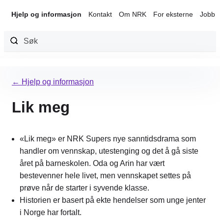
Hjelp og informasjon
Kontakt
Om NRK
For eksterne
Jobb 
Hopp
til
← Hjelp og informasjon
innhold
Lik meg
«Lik meg» er NRK Supers nye sanntidsdrama som
handler om vennskap, utestenging og det å gå siste
året på barneskolen. Oda og Arin har vært
bestevenner hele livet, men vennskapet settes på
prøve når de starter i syvende klasse.
Historien er basert på ekte hendelser som unge jenter
i Norge har fortalt.