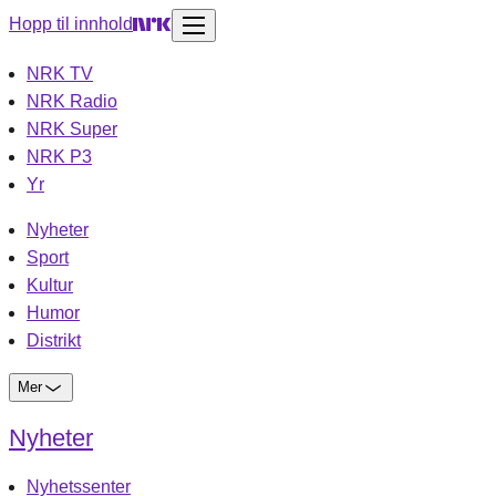
Hopp til innhold
NRK TV
NRK Radio
NRK Super
NRK P3
Yr
Nyheter
Sport
Kultur
Humor
Distrikt
Mer
Nyheter
Nyhetssenter