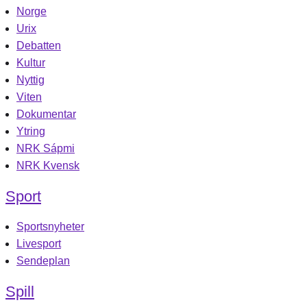
Norge
Urix
Debatten
Kultur
Nyttig
Viten
Dokumentar
Ytring
NRK Sápmi
NRK Kvensk
Sport
Sportsnyheter
Livesport
Sendeplan
Spill