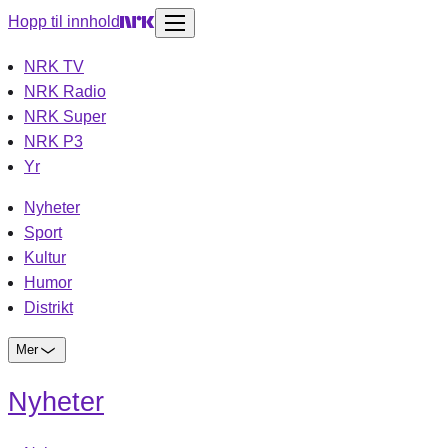
Hopp til innhold
NRK TV
NRK Radio
NRK Super
NRK P3
Yr
Nyheter
Sport
Kultur
Humor
Distrikt
Mer
Nyheter