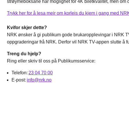
strøymeboksane har moglighet for 4K biletkvalitet, men om d
Trykk her for å lesa meir om korleis du kjem i gang med NR
Kvifor skjer dette?
NRK ønsker å gi publikum gode brukaropplevingar i NRK TV.
oppgraderingar frå NRK. Derfor vil NRK TV-appen slutte å 
Treng du hjelp?
Ring eller skriv til oss på Publikumsservice:
Telefon:
23 04 70 00
E-post:
info@nrk.no