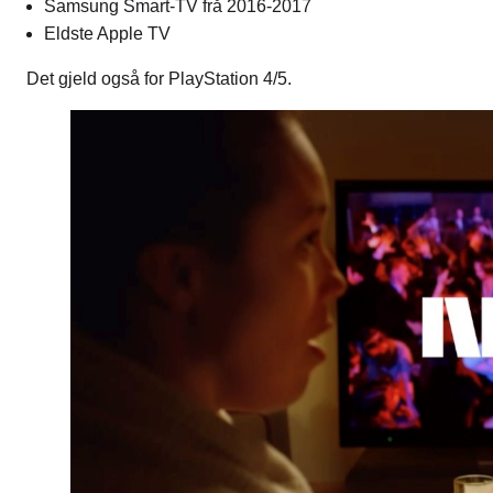
Samsung Smart-TV frå 2016-2017
Eldste Apple TV
Det gjeld også for PlayStation 4/5.