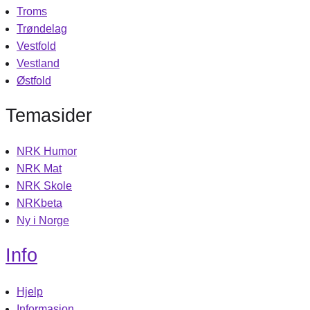
Troms
Trøndelag
Vestfold
Vestland
Østfold
Temasider
NRK Humor
NRK Mat
NRK Skole
NRKbeta
Ny i Norge
Info
Hjelp
Informasjon