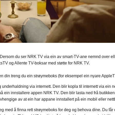
. Dersom du ser NRK TV via ein av smart-TV-ane nemnd over elle
, RiksTV og Allente TV-boksar med støtte for NRK TV.
n din treng du ein strøymeboks (for eksempel ein nyare Appl
nderhaldning via internett. Den blir kopla til internett via ein ne
 ein innstallere appen NRK TV. Den blir lasta ned frå butikken
hengige av at ein har appane innstallert på ein mobil eller nettbr
g med å finna rett strøymeboks for deg og behova dine. Du får dei