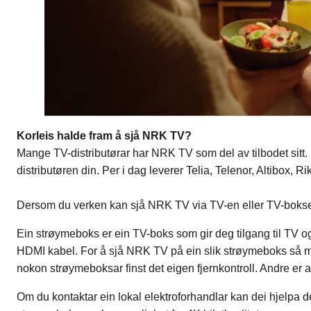
Korleis halde fram å sjå NRK TV?
Mange TV-distributørar har NRK TV som del av tilbodet sitt
distributøren din. Per i dag leverer Telia, Telenor, Altibox
Dersom du verken kan sjå NRK TV via TV-en eller TV-bokse
Ein strøymeboks er ein TV-boks som gir deg tilgang til TV og u
HDMI kabel. For å sjå NRK TV på ein slik strøymeboks så må
nokon strøymeboksar finst det eigen fjernkontroll. Andre er av
Om du kontaktar ein lokal elektroforhandlar kan dei hjelpa de