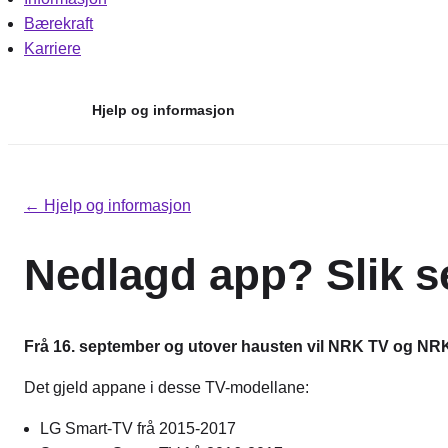
Bærekraft
Karriere
Hjelp og informasjon
Hopp
til
← Hjelp og informasjon
innhold
Nedlagd app? Slik s
Frå 16. september og utover hausten vil NRK TV og NRK 
Det gjeld appane i desse TV-modellane:
LG Smart-TV frå 2015-2017