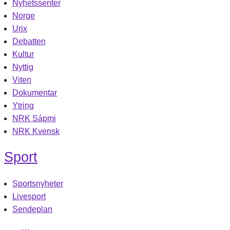
Nyhetssenter
Norge
Urix
Debatten
Kultur
Nyttig
Viten
Dokumentar
Ytring
NRK Sápmi
NRK Kvensk
Sport
Sportsnyheter
Livesport
Sendeplan