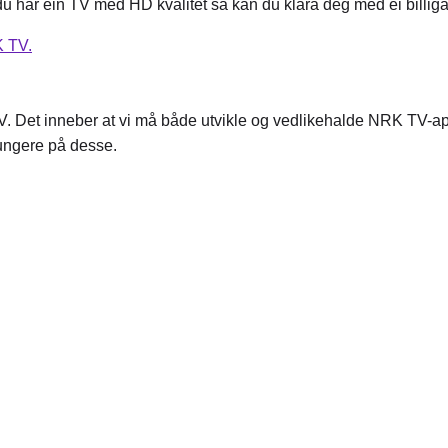
u har ein TV med HD kvalitet så kan du klara deg med ei billiga
K TV.
 Det inneber at vi må både utvikle og vedlikehalde NRK TV-app
fungere på desse.