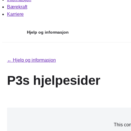
Bærekraft
Karriere
Hjelp og informasjon
Hopp
til
← Hjelp og informasjon
innhold
P3s hjelpesider
This con