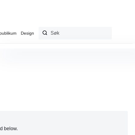
publikum
Design
rd below.