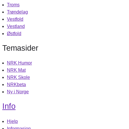
Troms
Trøndelag
Vestfold
Vestland
Østfold
Temasider
NRK Humor
NRK Mat
NRK Skole
NRKbeta
Ny i Norge
Info
Hjelp
Informasjon