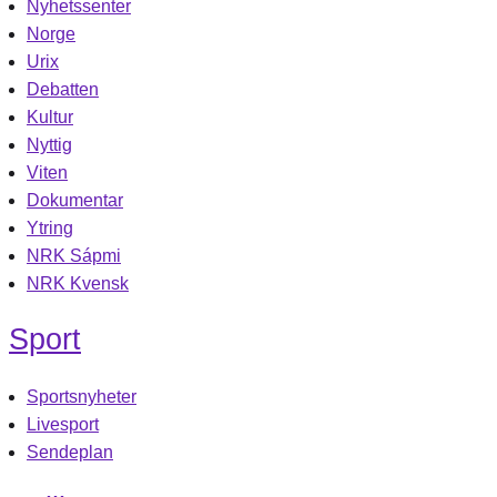
Nyhetssenter
Norge
Urix
Debatten
Kultur
Nyttig
Viten
Dokumentar
Ytring
NRK Sápmi
NRK Kvensk
Sport
Sportsnyheter
Livesport
Sendeplan