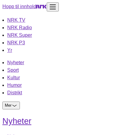
Hopp til innhold
NRK TV
NRK Radio
NRK Super
NRK P3
Yr
Nyheter
Sport
Kultur
Humor
Distrikt
Mer
Nyheter