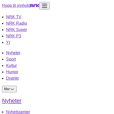
Hopp til innhold
NRK TV
NRK Radio
NRK Super
NRK P3
Yr
Nyheter
Sport
Kultur
Humor
Distrikt
Mer
Nyheter
Nyhetssenter