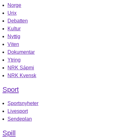
Norge
Urix
Debatten
Kultur
Nyttig
Viten
Dokumentar
Ytring
NRK Sápmi
NRK Kvensk
Sport
Sportsnyheter
Livesport
Sendeplan
Spill