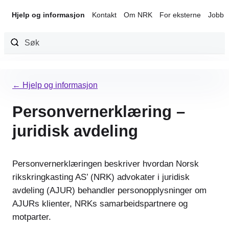
Hjelp og informasjon
Kontakt
Om NRK
For eksterne
Jobb 
Hopp
til
← Hjelp og informasjon
innhold
Personvernerklæring –
juridisk avdeling
Personvernerklæringen beskriver hvordan Norsk
rikskringkasting AS’ (NRK) advokater i juridisk
avdeling (AJUR) behandler personopplysninger om
AJURs klienter, NRKs samarbeidspartnere og
motparter.