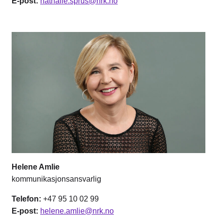
E-post:
nathalie.sprus@nrk.no
Helene Amlie
kommunikasjonsansvarlig
Telefon:
+47 95 10 02 99
E-post:
helene.amlie@nrk.no