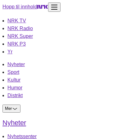
Hopp til innhold
NRK TV
NRK Radio
NRK Super
NRK P3
Yr
Nyheter
Sport
Kultur
Humor
Distrikt
Mer
Nyheter
Nyhetssenter