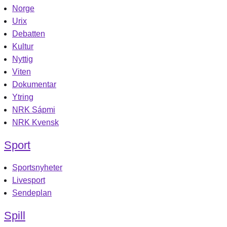
Norge
Urix
Debatten
Kultur
Nyttig
Viten
Dokumentar
Ytring
NRK Sápmi
NRK Kvensk
Sport
Sportsnyheter
Livesport
Sendeplan
Spill