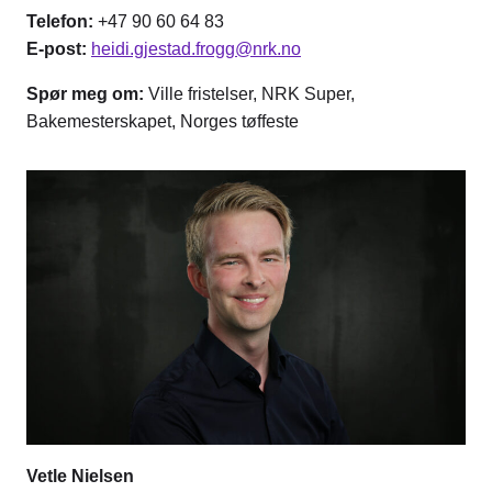
Telefon:
+47 90 60 64 83
E-post:
heidi.gjestad.frogg@nrk.no
Spør meg om:
Ville fristelser, NRK Super,
Bakemesterskapet, Norges tøffeste
Vetle Nielsen