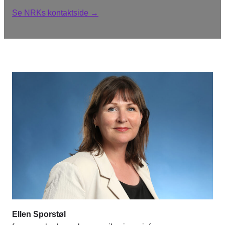
Se NRKs kontaktside →
Ellen Sporstøl