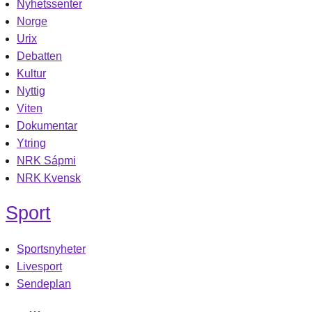
Nyhetssenter
Norge
Urix
Debatten
Kultur
Nyttig
Viten
Dokumentar
Ytring
NRK Sápmi
NRK Kvensk
Sport
Sportsnyheter
Livesport
Sendeplan