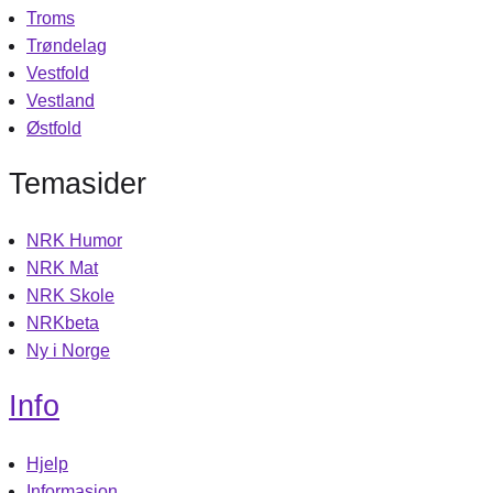
Troms
Trøndelag
Vestfold
Vestland
Østfold
Temasider
NRK Humor
NRK Mat
NRK Skole
NRKbeta
Ny i Norge
Info
Hjelp
Informasjon