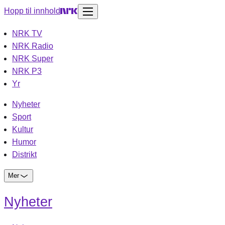
Hopp til innhold
NRK TV
NRK Radio
NRK Super
NRK P3
Yr
Nyheter
Sport
Kultur
Humor
Distrikt
Mer
Nyheter