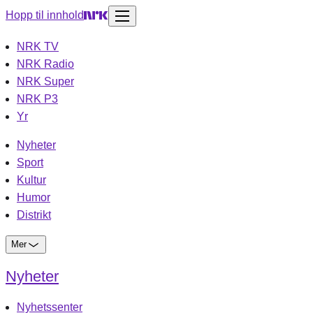
Hopp til innhold
NRK TV
NRK Radio
NRK Super
NRK P3
Yr
Nyheter
Sport
Kultur
Humor
Distrikt
Mer
Nyheter
Nyhetssenter