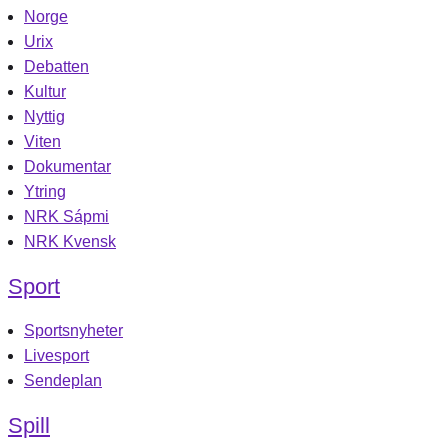
Norge
Urix
Debatten
Kultur
Nyttig
Viten
Dokumentar
Ytring
NRK Sápmi
NRK Kvensk
Sport
Sportsnyheter
Livesport
Sendeplan
Spill