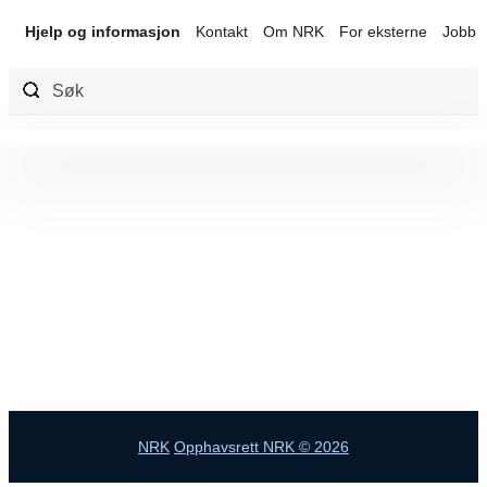
Hjelp og informasjon
Kontakt
Om NRK
For eksterne
Jobb 
Hopp
til
innhold
NRK
Opphavsrett NRK © 2026