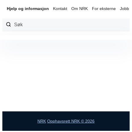
Hjelp og informasjon
Kontakt
Om NRK
For eksterne
Jobb 
Hopp
til
innhold
NRK
Opphavsrett NRK © 2026