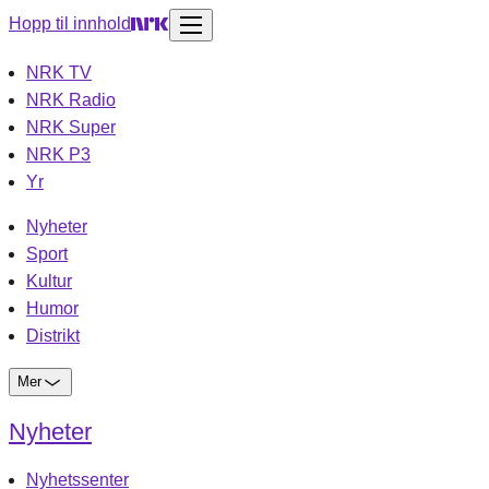
Hopp til innhold
NRK TV
NRK Radio
NRK Super
NRK P3
Yr
Nyheter
Sport
Kultur
Humor
Distrikt
Mer
Nyheter
Nyhetssenter