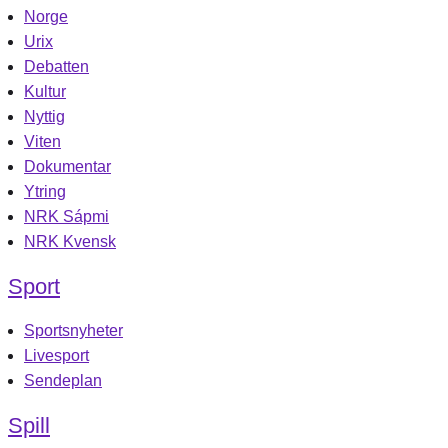
Norge
Urix
Debatten
Kultur
Nyttig
Viten
Dokumentar
Ytring
NRK Sápmi
NRK Kvensk
Sport
Sportsnyheter
Livesport
Sendeplan
Spill