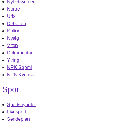
Nyhetssenter
Norge
Urix
Debatten
Kultur
Nyttig
Viten
Dokumentar
Ytring
NRK Sápmi
NRK Kvensk
Sport
Sportsnyheter
Livesport
Sendeplan