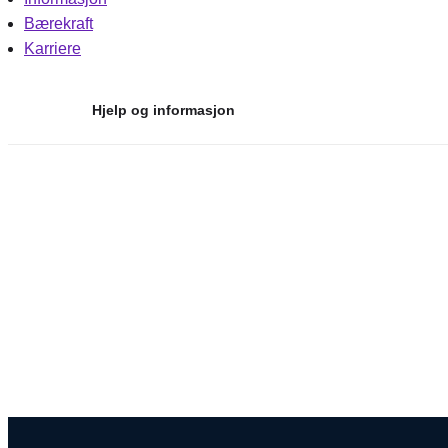
Bærekraft
Karriere
Hjelp og informasjon
Hopp
til
innhold