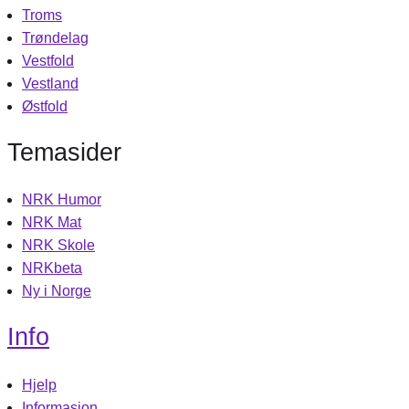
Troms
Trøndelag
Vestfold
Vestland
Østfold
Temasider
NRK Humor
NRK Mat
NRK Skole
NRKbeta
Ny i Norge
Info
Hjelp
Informasjon