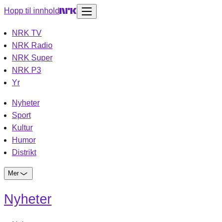
Hopp til innhold
NRK TV
NRK Radio
NRK Super
NRK P3
Yr
Nyheter
Sport
Kultur
Humor
Distrikt
Mer
Nyheter