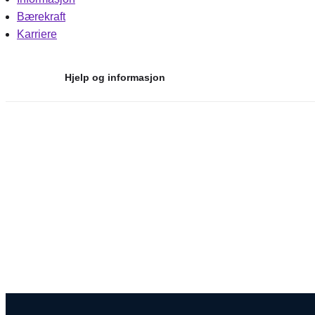
Bærekraft
Karriere
Hjelp og informasjon
Hopp
til
innhold