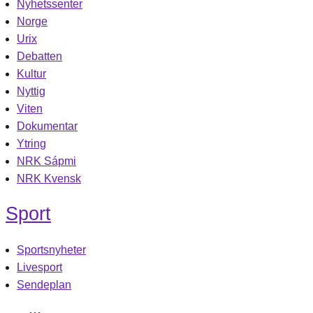
Nyhetssenter
Norge
Urix
Debatten
Kultur
Nyttig
Viten
Dokumentar
Ytring
NRK Sápmi
NRK Kvensk
Sport
Sportsnyheter
Livesport
Sendeplan