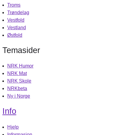
Troms
Trøndelag
Vestfold
Vestland
Østfold
Temasider
NRK Humor
NRK Mat
NRK Skole
NRKbeta
Ny i Norge
Info
Hjelp
Informasjon