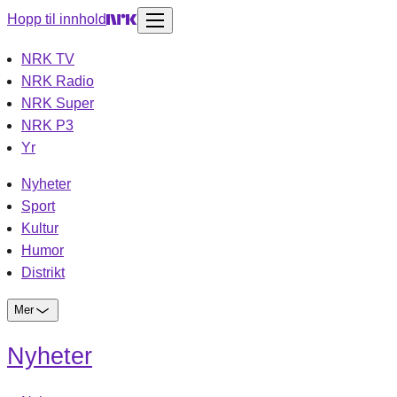
Hopp til innhold
NRK TV
NRK Radio
NRK Super
NRK P3
Yr
Nyheter
Sport
Kultur
Humor
Distrikt
Mer
Nyheter