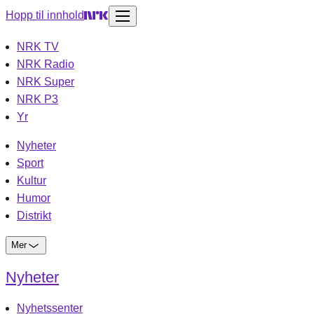
Hopp til innhold
NRK TV
NRK Radio
NRK Super
NRK P3
Yr
Nyheter
Sport
Kultur
Humor
Distrikt
Mer
Nyheter
Nyhetssenter