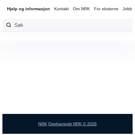
Hjelp og informasjon
Kontakt
Om NRK
For eksterne
Jobb 
Hopp
til
innhold
NRK
Opphavsrett NRK © 2026