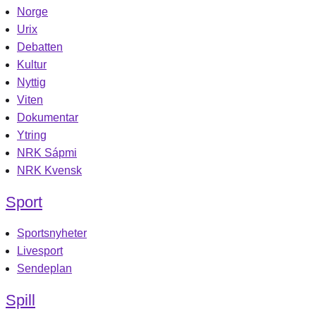
Norge
Urix
Debatten
Kultur
Nyttig
Viten
Dokumentar
Ytring
NRK Sápmi
NRK Kvensk
Sport
Sportsnyheter
Livesport
Sendeplan
Spill