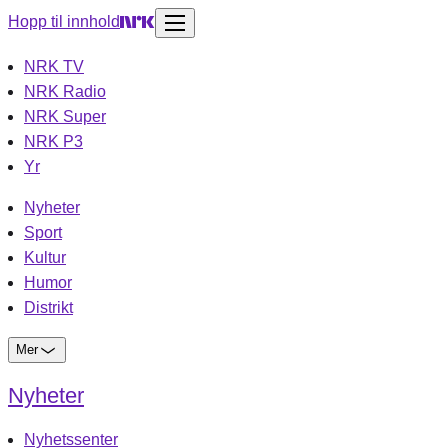
Hopp til innhold
NRK TV
NRK Radio
NRK Super
NRK P3
Yr
Nyheter
Sport
Kultur
Humor
Distrikt
Mer
Nyheter
Nyhetssenter