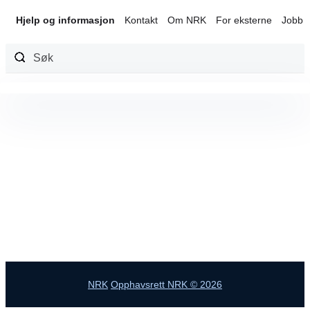
Hjelp og informasjon
Kontakt
Om NRK
For eksterne
Jobb 
Hopp
til
innhold
NRK
Opphavsrett NRK © 2026