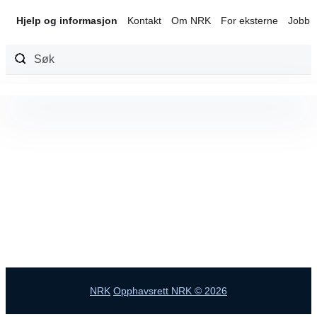
Hjelp og informasjon
Kontakt
Om NRK
For eksterne
Jobb 
Hopp
til
innhold
NRK
Opphavsrett NRK © 2026