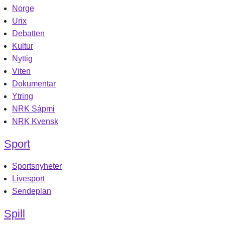
Norge
Urix
Debatten
Kultur
Nyttig
Viten
Dokumentar
Ytring
NRK Sápmi
NRK Kvensk
Sport
Sportsnyheter
Livesport
Sendeplan
Spill