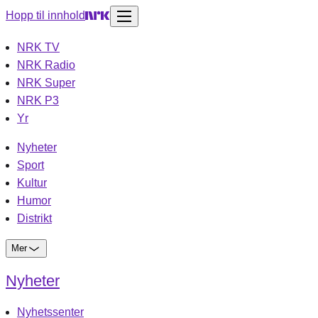
Hopp til innhold
NRK TV
NRK Radio
NRK Super
NRK P3
Yr
Nyheter
Sport
Kultur
Humor
Distrikt
Mer
Nyheter
Nyhetssenter