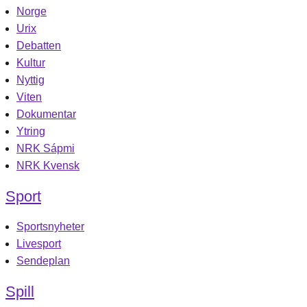
Norge
Urix
Debatten
Kultur
Nyttig
Viten
Dokumentar
Ytring
NRK Sápmi
NRK Kvensk
Sport
Sportsnyheter
Livesport
Sendeplan
Spill