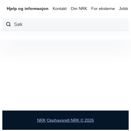
Hjelp og informasjon
Kontakt
Om NRK
For eksterne
Jobb 
Hopp
til
innhold
NRK
Opphavsrett NRK © 2026