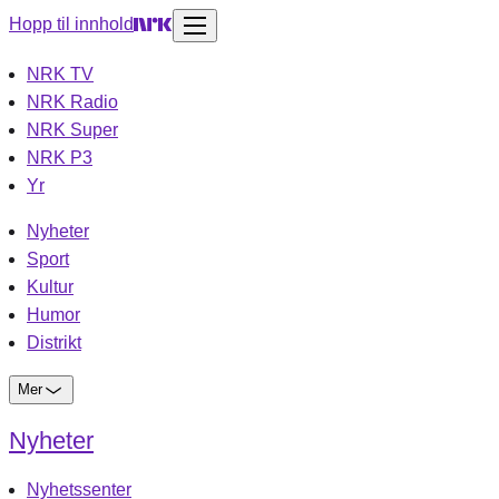
Hopp til innhold
NRK TV
NRK Radio
NRK Super
NRK P3
Yr
Nyheter
Sport
Kultur
Humor
Distrikt
Mer
Nyheter
Nyhetssenter