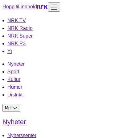
Hopp til innhold
NRK TV
NRK Radio
NRK Super
NRK P3
Yr
Nyheter
Sport
Kultur
Humor
Distrikt
Mer
Nyheter
Nyhetssenter