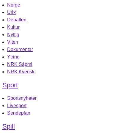
Norge
Urix
Debatten
Kultur
Nyttig
Viten
Dokumentar
Ytring
NRK Sápmi
NRK Kvensk
Sport
Sportsnyheter
Livesport
Sendeplan
Spill