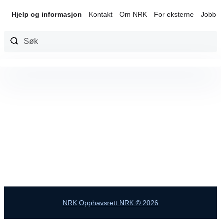
Hjelp og informasjon
Kontakt
Om NRK
For eksterne
Jobb 
Hopp
til
innhold
NRK
Opphavsrett NRK © 2026