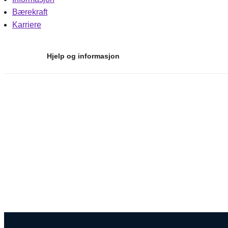
Bærekraft
Karriere
Hjelp og informasjon
Hopp
til
innhold