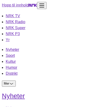
Hopp til innhold
NRK TV
NRK Radio
NRK Super
NRK P3
Yr
Nyheter
Sport
Kultur
Humor
Distrikt
Mer
Nyheter