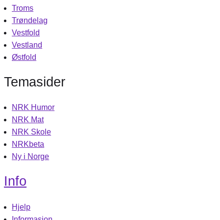
Troms
Trøndelag
Vestfold
Vestland
Østfold
Temasider
NRK Humor
NRK Mat
NRK Skole
NRKbeta
Ny i Norge
Info
Hjelp
Informasjon