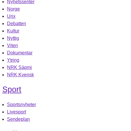
Nyhetssenter
Norge
Urix
Debatten
Kultur
Nyttig
Viten
Dokumentar
Ytring
NRK Sápmi
NRK Kvensk
Sport
Sportsnyheter
Livesport
Sendeplan