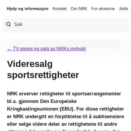
Hjelp og informasjon
Kontakt
Om NRK
For eksterne
Jobb 
Hopp
til
← TV-spons og salg av NRKs innhold
innhold
Videresalg
sportsrettigheter
NRK erverver rettigheter til sportsarrangementer
bl.a. gjennom Den Europeiske
Kringkastingsunionen (EBU). For disse rettigheter
er NRK undergitt en forpliktelse til å sublisensiere
eller selge videre deler av rettighetene til andre