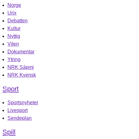
Norge
Urix
Debatten
Kultur
Nyttig
Viten
Dokumentar
Ytring
NRK Sápmi
NRK Kvensk
Sport
Sportsnyheter
Livesport
Sendeplan
Spill