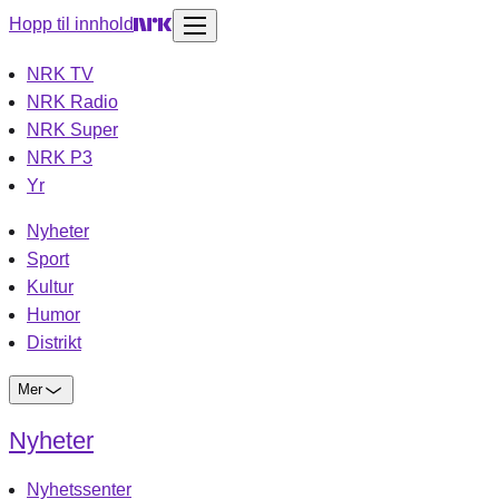
Hopp til innhold
NRK TV
NRK Radio
NRK Super
NRK P3
Yr
Nyheter
Sport
Kultur
Humor
Distrikt
Mer
Nyheter
Nyhetssenter