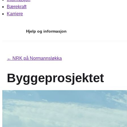
Bærekraft
Karriere
Hjelp og informasjon
Hopp
til
← NRK på Normannsløkka
innhold
Byggeprosjektet