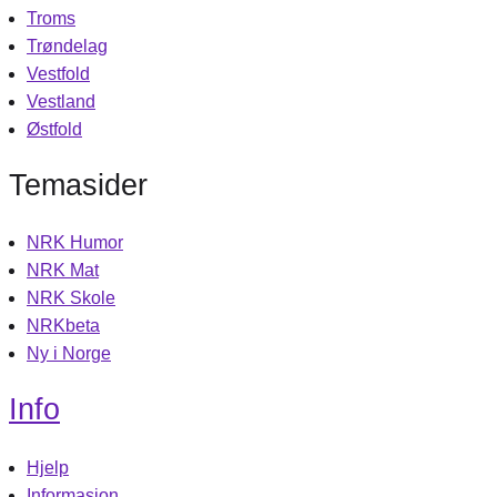
Troms
Trøndelag
Vestfold
Vestland
Østfold
Temasider
NRK Humor
NRK Mat
NRK Skole
NRKbeta
Ny i Norge
Info
Hjelp
Informasjon