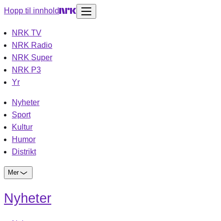
Hopp til innhold
NRK TV
NRK Radio
NRK Super
NRK P3
Yr
Nyheter
Sport
Kultur
Humor
Distrikt
Mer
Nyheter