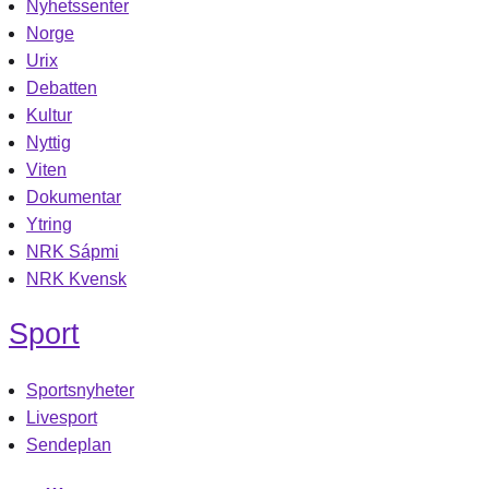
Nyhetssenter
Norge
Urix
Debatten
Kultur
Nyttig
Viten
Dokumentar
Ytring
NRK Sápmi
NRK Kvensk
Sport
Sportsnyheter
Livesport
Sendeplan