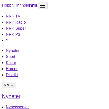
Hopp til innhold
NRK TV
NRK Radio
NRK Super
NRK P3
Yr
Nyheter
Sport
Kultur
Humor
Distrikt
Mer
Nyheter
Nyhetssenter