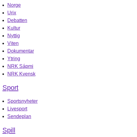
Norge
Urix
Debatten
Kultur
Nyttig
Viten
Dokumentar
Ytring
NRK Sápmi
NRK Kvensk
Sport
Sportsnyheter
Livesport
Sendeplan
Spill