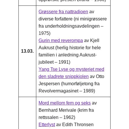
Grøssere fra nattradioen
av
diverse forfattere (ni minigrøssere
fra underholdningsavdelingen –
1975)
Gurin med reverompa
av Kjell
Aukrust (herlig historie for hele
13.03.
familien i anledning Aukrust-
jubileet – 1991)
Yang Tse Lyse og mysteriet med
den sladrete snippkjolen
av Otto
Jespersen (humorføljetong fra
Revolvermagasinet – 1989)
Mord mellom fem og seks
av
Bernhard Merivale (krim fra
rettssalen – 1962)
Etterlyst
av Edith Thronsen