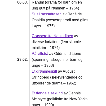
06.03.
Ranum (drama for barn om en
ung gutt på rømmen – 1964)
Sus i sassafrasen
av René de
Obaldia (westernparodi med glimt
i øyet – 1975)
Grøssere fra Nattradioen
av
diverse forfattere (fem skumle
minikrim – 1974)
På villstrå
av Oddmund Ljone
28.02.
(spenning i skogen for barn og
unge – 1968)
Et drømmespill
av August
Strindberg (sjelevrengende og
utfordrende drama – 1962)
Et tiendels sekund
av Dennis
McIntyre (politikrim fra New Yorks
gater – 1990)