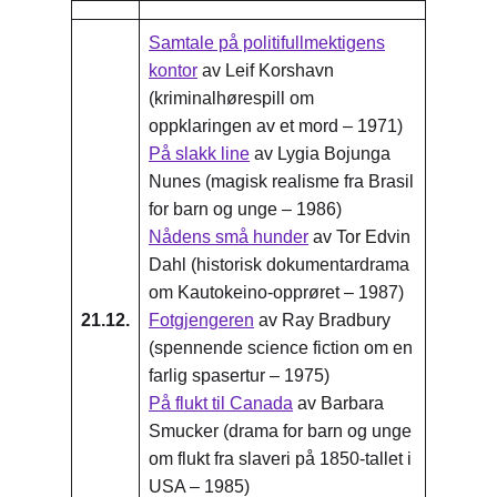
Samtale på politifullmektigens
kontor
av Leif Korshavn
(kriminalhørespill om
oppklaringen av et mord – 1971)
På slakk line
av Lygia Bojunga
Nunes (magisk realisme fra Brasil
for barn og unge – 1986)
Nådens små hunder
av Tor Edvin
Dahl (historisk dokumentardrama
om Kautokeino-opprøret – 1987)
21.12.
Fotgjengeren
av Ray Bradbury
(spennende science fiction om en
farlig spasertur – 1975)
På flukt til Canada
av Barbara
Smucker (drama for barn og unge
om flukt fra slaveri på 1850-tallet i
USA – 1985)