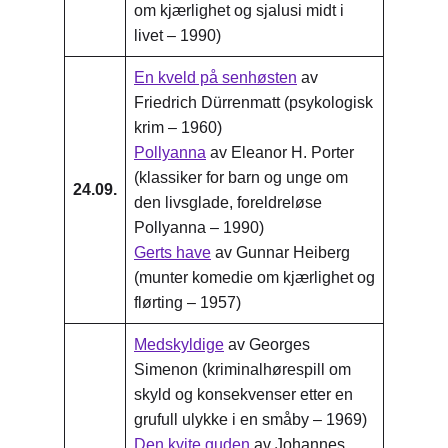
om kjærlighet og sjalusi midt i
livet – 1990)
En kveld på senhøsten
av
Friedrich Dürrenmatt (psykologisk
krim – 1960)
Pollyanna
av Eleanor H. Porter
(klassiker for barn og unge om
24.09.
den livsglade, foreldreløse
Pollyanna – 1990)
Gerts have
av Gunnar Heiberg
(munter komedie om kjærlighet og
flørting – 1957)
Medskyldige
av Georges
Simenon (kriminalhørespill om
skyld og konsekvenser etter en
grufull ulykke i en småby – 1969)
Den kvite guden
av Johannes