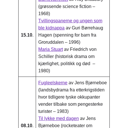
(grøssende science fiction –
1968)
Tvillingspanerne og ungen som
ble kidnappa
av Guri Børrehaug
15.10
.
Hagen (spenning for barn fra
Groruddalen – 1996)
Maria Stuart
av Friedrich von
Schiller (historisk drama om
kjærlighet, politikk og død –
1980)
Fugleelskerne
av Jens Bjørneboe
(landsbydrama fra etterkrigstiden
hvor tidligere tyske okkupanter
vender tilbake som pengesterke
turister – 1983)
Til lykke med dagen
av Jens
08.10
.
Bjørneboe (rocketeater om