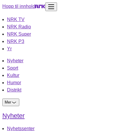
Hopp til innhold
NRK TV
NRK Radio
NRK Super
NRK P3
Yr
Nyheter
Sport
Kultur
Humor
Distrikt
Mer
Nyheter
Nyhetssenter