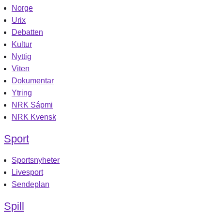
Norge
Urix
Debatten
Kultur
Nyttig
Viten
Dokumentar
Ytring
NRK Sápmi
NRK Kvensk
Sport
Sportsnyheter
Livesport
Sendeplan
Spill