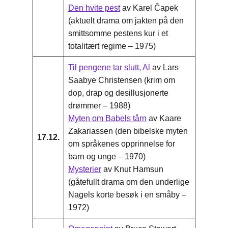
Den hvite pest
av Karel Čapek
(aktuelt drama om jakten på den
smittsomme pestens kur i et
totalitært regime – 1975)
Til pengene tar slutt, Al
av Lars
Saabye Christensen (krim om
dop, drap og desillusjonerte
drømmer – 1988)
Myten om Babels tårn
av Kaare
Zakariassen (den bibelske myten
17.12.
om språkenes opprinnelse for
barn og unge – 1970)
Mysterier
av Knut Hamsun
(gåtefullt drama om den underlige
Nagels korte besøk i en småby –
1972)