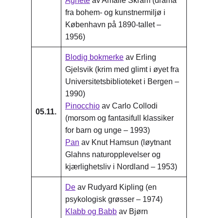
Agnete
av Amalie Skram (drama
fra bohem- og kunstnermiljø i
København på 1890-tallet –
1956)
Blodig bokmerke
av Erling
Gjelsvik (krim med glimt i øyet fra
Universitetsbiblioteket i Bergen –
1990)
Pinocchio
av Carlo Collodi
05.11.
(morsom og fantasifull klassiker
for barn og unge – 1993)
Pan
av Knut Hamsun (løytnant
Glahns naturopplevelser og
kjærlighetsliv i Nordland – 1953)
De
av Rudyard Kipling (en
psykologisk grøsser – 1974)
Klabb og Babb
av Bjørn