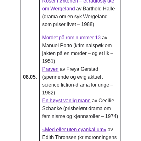
Roser i ørkenen – et radiostykke
om Wergeland
av Barthold Halle
(drama om en syk Wergeland
som priser livet – 1988)
Mordet på rom nummer 13
av
Manuel Porto (kriminalspøk om
jakten på en morder – og et lik –
1951)
Prøven
av Freya Gerstad
08.05.
(spennende og evig aktuelt
science fiction-drama for unge –
1982)
En høyst vanlig mann
av Cecilie
Schanke (prisbelønt drama om
feminisme og kjønnsroller – 1974)
«Med eller uten cyankalium»
av
Edith Thronsen (krimdronningens