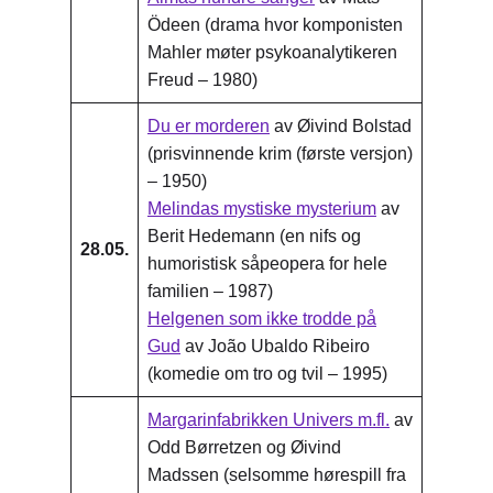
Ödeen (drama hvor komponisten
Mahler møter psykoanalytikeren
Freud – 1980)
Du er morderen
av Øivind Bolstad
(prisvinnende krim (første versjon)
– 1950)
Melindas mystiske mysterium
av
Berit Hedemann (en nifs og
28.05.
humoristisk såpeopera for hele
familien – 1987)
Helgenen som ikke trodde på
Gud
av João Ubaldo Ribeiro
(komedie om tro og tvil – 1995)
Margarinfabrikken Univers m.fl.
av
Odd Børretzen og Øivind
Madssen (selsomme hørespill fra