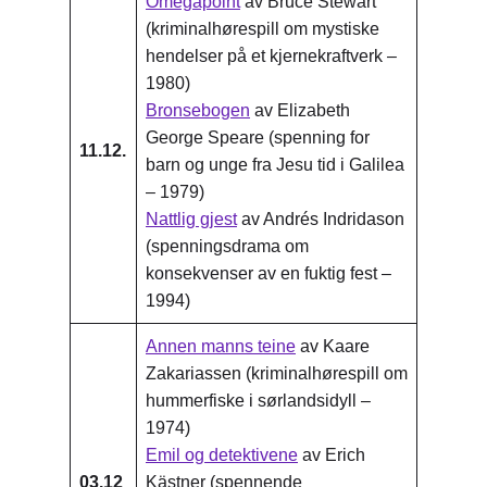
Omegapoint
av Bruce Stewart
(kriminalhørespill om mystiske
hendelser på et kjernekraftverk –
1980)
Bronsebogen
av Elizabeth
George Speare (spenning for
11.12.
barn og unge fra Jesu tid i Galilea
– 1979)
Nattlig gjest
av Andrés Indridason
(spenningsdrama om
konsekvenser av en fuktig fest –
1994)
Annen manns teine
av Kaare
Zakariassen (kriminalhørespill om
hummerfiske i sørlandsidyll –
1974)
Emil og detektivene
av Erich
03.12
Kästner (spennende