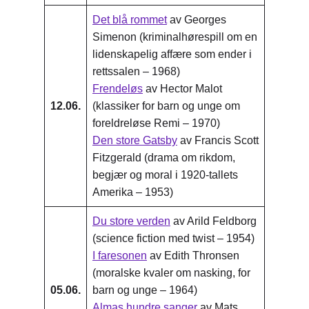
Det blå rommet
av Georges
Simenon (kriminalhørespill om en
lidenskapelig affære som ender i
rettssalen – 1968)
Frendeløs
av Hector Malot
12.06.
(klassiker for barn og unge om
foreldreløse Remi – 1970)
Den store Gatsby
av Francis Scott
Fitzgerald (drama om rikdom,
begjær og moral i 1920-tallets
Amerika – 1953)
Du store verden
av Arild Feldborg
(science fiction med twist – 1954)
I faresonen
av Edith Thronsen
(moralske kvaler om nasking, for
05.06.
barn og unge – 1964)
Almas hundre sanger
av Mats