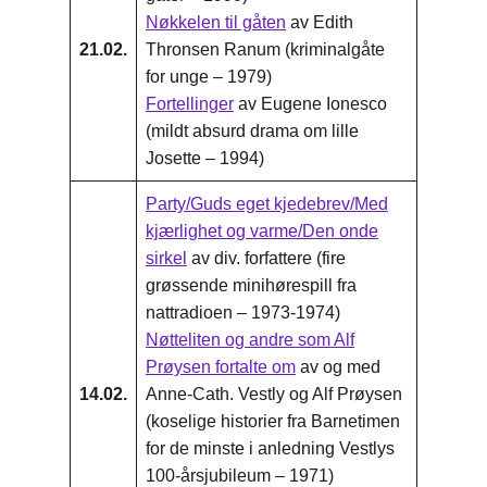
Nøkkelen til gåten
av Edith
21.02.
Thronsen Ranum (kriminalgåte
for unge – 1979)
Fortellinger
av Eugene Ionesco
(mildt absurd drama om lille
Josette – 1994)
Party/Guds eget kjedebrev/Med
kjærlighet og varme/Den onde
sirkel
av div. forfattere (fire
grøssende minihørespill fra
nattradioen – 1973-1974)
Nøtteliten og andre som Alf
Prøysen fortalte om
av og med
14.02.
Anne-Cath. Vestly og Alf Prøysen
(koselige historier fra Barnetimen
for de minste i anledning Vestlys
100-årsjubileum – 1971)