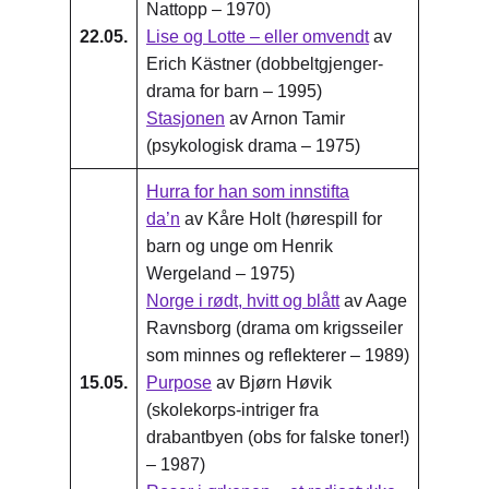
Nattopp – 1970)
22.05.
Lise og Lotte – eller omvendt
av
Erich Kästner (dobbeltgjenger-
drama for barn – 1995)
Stasjonen
av Arnon Tamir
(psykologisk drama – 1975)
Hurra for han som innstifta
da’n
av Kåre Holt (hørespill for
barn og unge om Henrik
Wergeland – 1975)
Norge i rødt, hvitt og blått
av Aage
Ravnsborg (drama om krigsseiler
som minnes og reflekterer – 1989)
15.05.
Purpose
av Bjørn Høvik
(skolekorps-intriger fra
drabantbyen (obs for falske toner!)
– 1987)