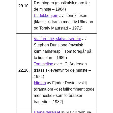
Rønningen (musikalsk moro for
29.10.
de minste – 1984)
Et dukkehjem
av Henrik Ibsen
(klassisk drama med Liv Ullmann
og Toralv Maurstad – 1971)
Vel fremme, skriver senere
av
Stephen Dunstone (mystisk
kriminalhørespill som foregår på
to tidsplan – 1989)
Tommelise
av H. C. Andersen
22.10.
(klassisk eventyr for de minste –
1981)
Idioten
av Fjodor Dostojevskij
(drama om «det fullkomment gode
menneske» som forårsaker
tragedie – 1982)
Barneværelset
av Ray Bradbury