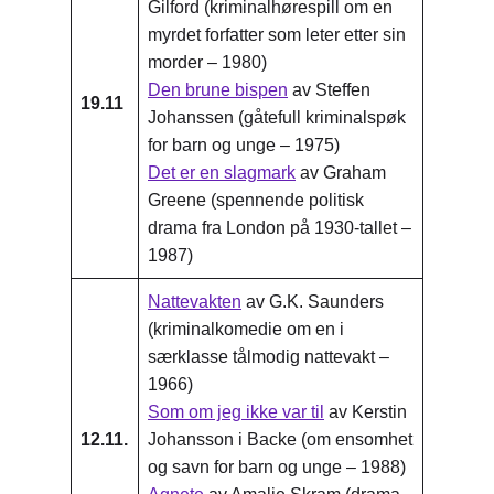
Gilford (kriminalhørespill om en
myrdet forfatter som leter etter sin
morder – 1980)
Den brune bispen
av Steffen
19.11
Johanssen (gåtefull kriminalspøk
for barn og unge – 1975)
Det er en slagmark
av Graham
Greene (spennende politisk
drama fra London på 1930-tallet –
1987)
Nattevakten
av G.K. Saunders
(kriminalkomedie om en i
særklasse tålmodig nattevakt –
1966)
Som om jeg ikke var til
av Kerstin
12.11.
Johansson i Backe (om ensomhet
og savn for barn og unge – 1988)