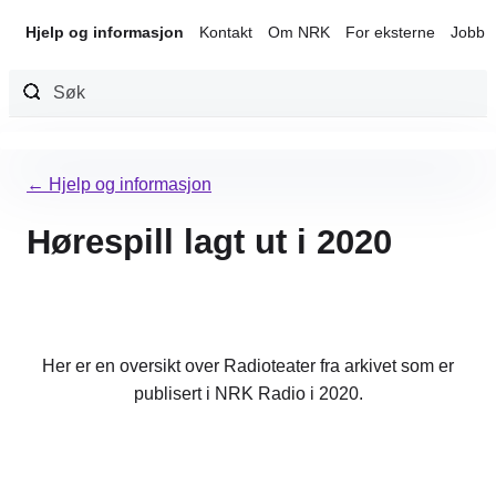
Hjelp og informasjon
Kontakt
Om NRK
For eksterne
Jobb 
Hopp
til
← Hjelp og informasjon
innhold
Hørespill lagt ut i 2020
Her er en oversikt over Radioteater fra arkivet som er
publisert i NRK Radio i 2020.