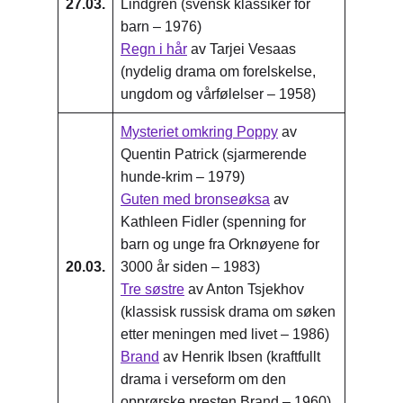
27.03.
Lindgren (svensk klassiker for
barn – 1976)
Regn i hår
av Tarjei Vesaas
(nydelig drama om forelskelse,
ungdom og vårfølelser – 1958)
Mysteriet omkring Poppy
av
Quentin Patrick (sjarmerende
hunde-krim – 1979)
Guten med bronseøksa
av
Kathleen Fidler (spenning for
barn og unge fra Orknøyene for
20.03.
3000 år siden – 1983)
Tre søstre
av Anton Tsjekhov
(klassisk russisk drama om søken
etter meningen med livet – 1986)
Brand
av Henrik Ibsen (kraftfullt
drama i verseform om den
opprørske presten Brand – 1960)