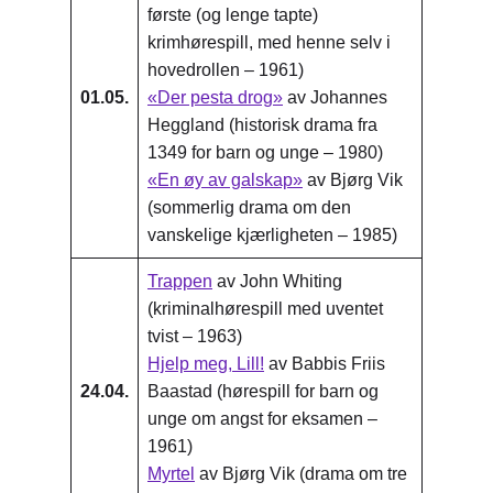
første (og lenge tapte)
krimhørespill, med henne selv i
hovedrollen – 1961)
01.05.
«Der pesta drog»
av Johannes
Heggland (historisk drama fra
1349 for barn og unge – 1980)
«En øy av galskap»
av Bjørg Vik
(sommerlig drama om den
vanskelige kjærligheten – 1985)
Trappen
av John Whiting
(kriminalhørespill med uventet
tvist – 1963)
Hjelp meg, Lill!
av Babbis Friis
24.04.
Baastad (hørespill for barn og
unge om angst for eksamen –
1961)
Myrtel
av Bjørg Vik (drama om tre