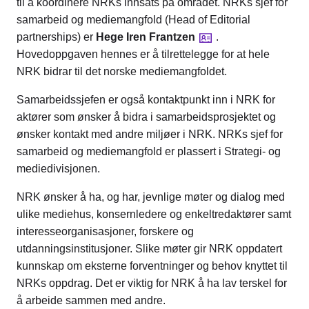
til å koordinere NRKs innsats på området. NRKs sjef for
samarbeid og mediemangfold (Head of Editorial
partnerships) er
Hege Iren Frantzen
.
Hovedoppgaven hennes er å tilrettelegge for at hele
NRK bidrar til det norske mediemangfoldet.
Samarbeidssjefen er også kontaktpunkt inn i NRK for
aktører som ønsker å bidra i samarbeidsprosjektet og
ønsker kontakt med andre miljøer i NRK. NRKs sjef for
samarbeid og mediemangfold er plassert i Strategi- og
mediedivisjonen.
NRK ønsker å ha, og har, jevnlige møter og dialog med
ulike mediehus, konsernledere og enkeltredaktører samt
interesseorganisasjoner, forskere og
utdanningsinstitusjoner. Slike møter gir NRK oppdatert
kunnskap om eksterne forventninger og behov knyttet til
NRKs oppdrag. Det er viktig for NRK å ha lav terskel for
å arbeide sammen med andre.