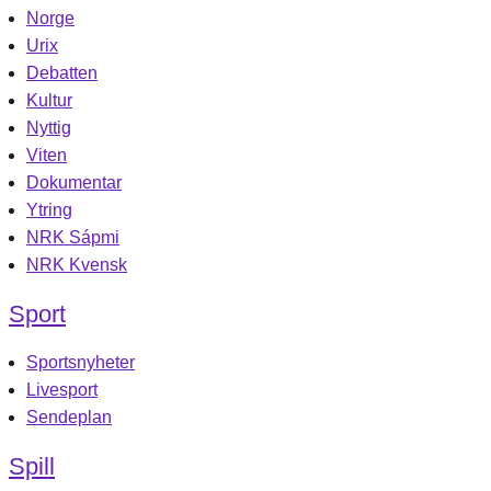
Norge
Urix
Debatten
Kultur
Nyttig
Viten
Dokumentar
Ytring
NRK Sápmi
NRK Kvensk
Sport
Sportsnyheter
Livesport
Sendeplan
Spill