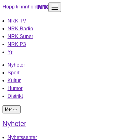
Hopp til innhold
NRK TV
NRK Radio
NRK Super
NRK P3
Yr
Nyheter
Sport
Kultur
Humor
Distrikt
Mer
Nyheter
Nyhetssenter