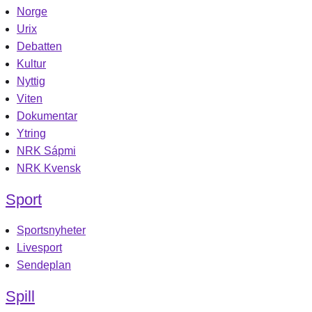
Norge
Urix
Debatten
Kultur
Nyttig
Viten
Dokumentar
Ytring
NRK Sápmi
NRK Kvensk
Sport
Sportsnyheter
Livesport
Sendeplan
Spill