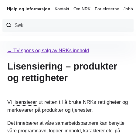
Hjelp og informasjon
Kontakt
Om NRK
For eksterne
Jobb 
Hopp
til
← TV-spons og salg av NRKs innhold
innhold
Lisensiering – produkter
og rettigheter
Vi
lisensierer
ut retten til å bruke NRKs rettigheter og
merkevarer på produkter og tjenester.
Det innebærer at våre samarbeidspartnere kan benytte
våre programnavn, logoer, innhold, karakterer etc. på