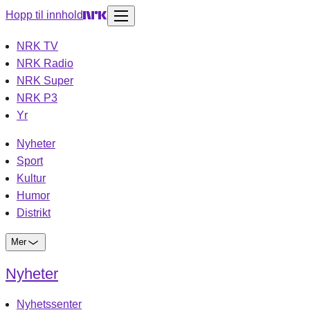
Hopp til innhold
NRK TV
NRK Radio
NRK Super
NRK P3
Yr
Nyheter
Sport
Kultur
Humor
Distrikt
Mer
Nyheter
Nyhetssenter