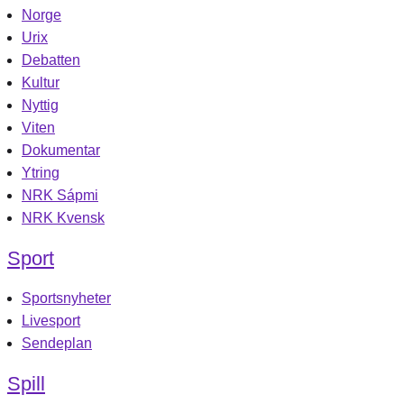
Norge
Urix
Debatten
Kultur
Nyttig
Viten
Dokumentar
Ytring
NRK Sápmi
NRK Kvensk
Sport
Sportsnyheter
Livesport
Sendeplan
Spill