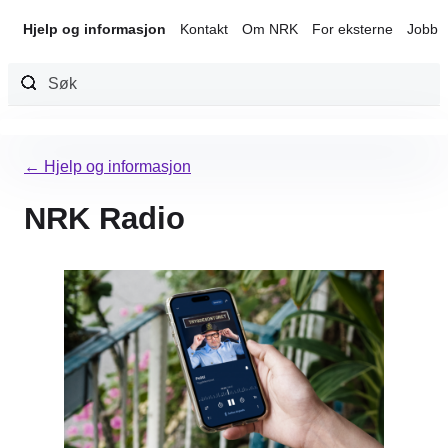
Hjelp og informasjon
Kontakt
Om NRK
For eksterne
Jobb 
Hopp
til
← Hjelp og informasjon
innhold
NRK Radio