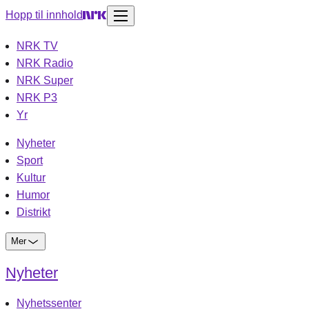
Hopp til innhold
NRK TV
NRK Radio
NRK Super
NRK P3
Yr
Nyheter
Sport
Kultur
Humor
Distrikt
Mer
Nyheter
Nyhetssenter