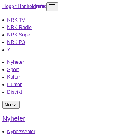
Hopp til innhold
NRK TV
NRK Radio
NRK Super
NRK P3
Yr
Nyheter
Sport
Kultur
Humor
Distrikt
Mer
Nyheter
Nyhetssenter