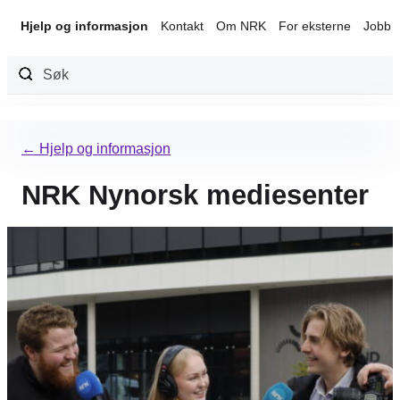
Hjelp og informasjon
Kontakt
Om NRK
For eksterne
Jobb 
Hopp
til
← Hjelp og informasjon
innhold
NRK Nynorsk mediesenter