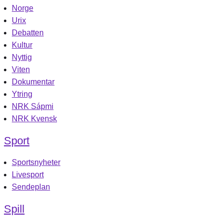
Norge
Urix
Debatten
Kultur
Nyttig
Viten
Dokumentar
Ytring
NRK Sápmi
NRK Kvensk
Sport
Sportsnyheter
Livesport
Sendeplan
Spill