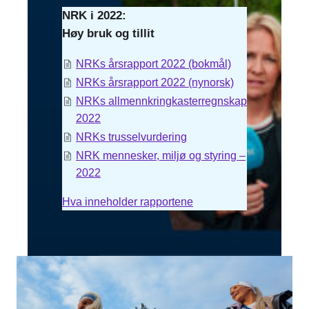
NRK i 2022:
Høy bruk og tillit
NRKs årsrapport 2022 (bokmål)
NRKs årsrapport 2022 (nynorsk)
NRKs allmennkringkasterregnskap
2022
NRKs trusselvurdering
NRK mennesker, miljø og styring –
2022
Hva inneholder rapportene