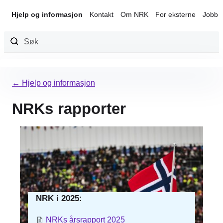
Hjelp og informasjon
Kontakt
Om NRK
For eksterne
Jobb 
Hopp
til
← Hjelp og informasjon
innhold
NRKs rapporter
NRK i 2025:
NRKs årsrapport 2025