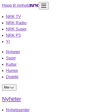
Hopp til innhold
NRK TV
NRK Radio
NRK Super
NRK P3
Yr
Nyheter
Sport
Kultur
Humor
Distrikt
Mer
Nyheter
Nyhetssenter