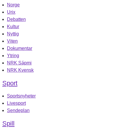
Norge
Urix
Debatten
Kultur
Nyttig
Viten
Dokumentar
Ytring
NRK Sápmi
NRK Kvensk
Sport
Sportsnyheter
Livesport
Sendeplan
Spill