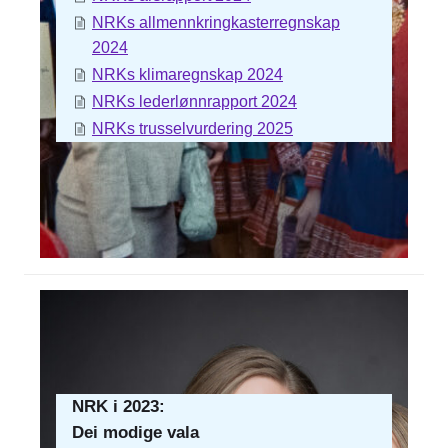
NRKs allmennkringkasterregnskap
2024
NRKs klimaregnskap 2024
NRKs lederlønnrapport 2024
NRKs trusselvurdering 2025
NRK i 2023:
Dei modige vala